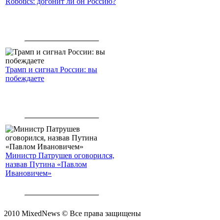
Robotics: догонит ли он Россию?
Трамп и сигнал России: вы
побеждаете
Министр Патрушев оговорился,
назвав Путина «Павлом
Ивановичем»
2010 MixedNews © Все права защищены