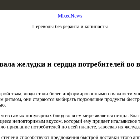
MixedNews
Переводы без рерайта и копипасты
вала желудки и сердца потребителей во 
тройствам, люди стали более информированными о важности упо
м ритмом, они стараются выбирать подходящие продукты быстро
ью.
им из самых популярных блюд во всем мире является пицца. Бла
щееся неповторимым вкусом, который ему придает итальянское т
о признание потребителей по всей планете, завоевав их желудк
 степени способствуют предложения быстрой доставки этого ап