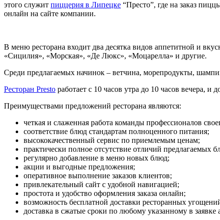
этого служит
пиццерия в Липецке
“Престо”, где на заказ пицц
онлайн на сайте компании.
В меню ресторана входит два десятка видов аппетитной и вкус
«Сицилия», «Морская», «Де Люкс», «Моцарелла» и другие.
Среди предлагаемых начинок – ветчина, морепродукты, шампин
Ресторан Presto
работает с 10 часов утра до 10 часов вечера, и 
Преимуществами предложений ресторана являются:
четкая и слаженная работа команды профессионалов своег
соответствие блюд стандартам полноценного питания;
высококачественный сервис по приемлемым ценам;
практически полное отсутствие отличий предлагаемых б
регулярно добавление в меню новых блюд;
акции и выгодные предложения;
оперативное выполнение заказов клиентов;
привлекательный сайт с удобной навигацией;
простота и удобство оформления заказа онлайн;
возможность бесплатной доставки ресторанных угощений 
доставка в сжатые сроки по любому указанному в заявке а