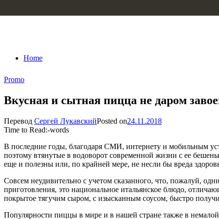
Skip to content
Home
Promo
Вкусная и сытная пицца не даром завое
Перевод
Сергей Лукавский
Posted on
24.11.2018
Time to Read:
-
words
В последние годы, благодаря СМИ, интернету и мобильным ус
поэтому втянутые в водоворот современной жизни с ее бешены
еще и полезны или, по крайней мере, не несли бы вреда здоров
Совсем неудивительно с учетом сказанного, что, пожалуй, одн
приготовления, это национальное итальянское блюдо, отличаю
покрытое тягучим сыром, с изысканным соусом, быстро получил
Популярности пиццы в мире и в нашей стране также в немалой