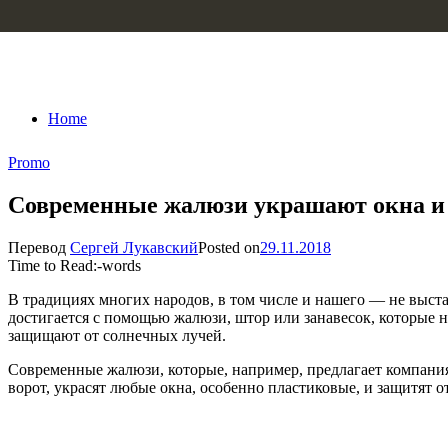
Skip to content
Home
Promo
Современные жалюзи украшают окна и 
Перевод
Сергей Лукавский
Posted on
29.11.2018
Time to Read:
-
words
В традициях многих народов, в том числе и нашего — не выстав
достигается с помощью жалюзи, штор или занавесок, которые 
защищают от солнечных лучей.
Современные жалюзи, которые, например, предлагает компан
ворот, украсят любые окна, особенно пластиковые, и защитят о