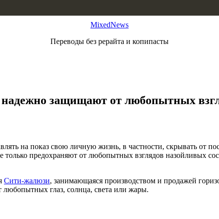
MixedNews
Переводы без рерайта и копипасты
надежно защищают от любопытных взгл
лять на показ свою личную жизнь, в частности, скрывать от пос
не только предохраняют от любопытных взглядов назойливых со
ия
Сити-жалюзи
, занимающаяся производством и продажей гориз
т любопытных глаз, солнца, света или жары.