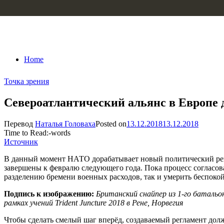
Skip to content
Home
Точка зрения
Североатлантический альянс в Европе
Перевод
Наталья Головаха
Posted on
13.12.2018
13.12.2018
Time to Read:
-
words
Источник
В данный момент НАТО дорабатывает новый политический ре
завершены к февралю следующего года. Пока процесс согласова
разделению бремени военных расходов, так и умерить беспоко
Подпись к изображению:
Британский снайпер из 1-го батальо
рамках учений Trident Juncture 2018 в Рене, Норвегия
Чтобы сделать смелый шаг вперёд, создаваемый регламент долж