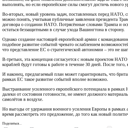
выполнять, но если европейские силы смогут достичь нового у
Во-вторых, новый уровень задач, поставленных перед НАТО, с
можно понять, учитывая публичные заявления президента Трам
договора о создании НАТО. Потрясённые словами Трампа и ос
остаться беззащитными в случае ухода Вашингтона в сторону.
Однако создание настоящей европейской армии с командовани
подобное развитие событий чревато ослаблением возможносте
что представление ЕС о стратегической автономии – это не ша
В-третьих, эта концепция согласуется с новым проектом НАТО
кораблей будут готовы к работе в течение 30 дней. После того
И наконец, предлагаемый план может гарантировать, что брит
рамках ЕС такое развитие событий вполне возможно.
Выстраивание усиленного европейского потенциала в рамках 
далеки от состояния готовности, не имеют должного материал
самолётов в воздухе.
Но выгоды от удержания военного усиления Европы в рамках а
время рассмотреть это предложение, до того как новый политич
Поделиться...