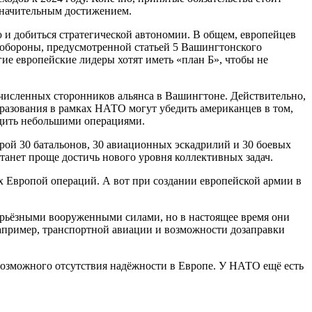
 значительным достижением.
 и добиться стратегической автономии. В общем, европейцев
 обороны, предусмотренной статьей 5 Вашингтонского
е европейские лидеры хотят иметь «план Б», чтобы не
численных сторонников альянса в Вашингтоне. Действительно,
азования в рамках НАТО могут убедить американцев в том,
водить небольшими операциями.
рой 30 батальонов, 30 авиационных эскадрилий и 30 боевых
станет проще достичь нового уровня коллективных задач.
х Европой операций. А вот при создании европейской армии в
ерьёзными вооруженными силами, но в настоящее время они
например, транспортной авиации и возможности дозаправки
возможного отсутствия надёжности в Европе. У НАТО ещё есть