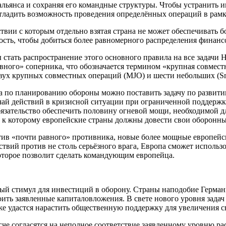
альянса и сохраняя его командные структуры. Чтобы устранить 
отладить возможность проведения определённых операций в рамк
твии с которым отдельно взятая страна не может обеспечивать 
сть, чтобы добиться более равномерного распределения финанс
стать распространение этого основного правила на все задачи
ого» соперника, что обозначается термином «крупная совместная
х крупных совместных операций (MJO) и шести небольших (Smalle
са по планированию обороны можно поставить задачу по развит
ай действий в кризисной ситуации при ограниченной поддержке
язательство обеспечить половину огневой мощи, необходимой дл
 к которому европейские страны должны довести свои оборонны
тив «почти равного» противника, новые более мощные европей
твий против не столь серьёзного врага, Европа сможет использ
оторое позволит сделать командующим европейца.
ный стимул для инвестиций в оборону. Страны наподобие Герман
оить заявленные капиталовложения. В свете нового уровня зада
же удастся нарастить общественную поддержку для увеличения 
 согласятся на неполное соответствие заявленному уровню расх