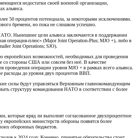
имеющиеся недостатки своей военной организации,
ах альянса.
более 50 процентов потенциала, за некоторыми исключениями.
ового бремени, но пока не слишком успешно.
 НАТО. Нынешние цели альянса заключаются в поддержании
 операция-плюс» (Major Joint Operation-Plus; MJO +), либо в
r Joint Operations; SJO).
ию европейских возможностей, необходимых для проведения
 со стороны США или совсем без неё. В качестве
я проведения операции уровня MJO + в рамках всего альянса.
е расходы до уровня двух процентов ВВП.
ские силы будут управляться Верховным главнокомандующим
овать структуру командования НАТО в соответствии с более
ии, которые вряд ли выполнят согласованное двухпроцентное
ч у европейских министерств обороны появятся более
своих оборонных бюджетов.
одов к 2024 году. Конечно, принятые обязательства стоит