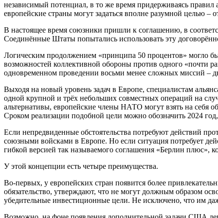
независимый потенциал, в то же время придерживаясь правил 
европейские страны могут задаться вполне разумной целью – 
В настоящее время союзники пришли к соглашению, в соответс
Соединённые Штаты попытались использовать эту договорённо
Логическим продолжением «принципа 50 процентов» могло бы 
возможностей коллективной обороны против одного «почти равн
одновременном проведении восьми менее сложных миссий – дву
Выходя на новый уровень задач в Европе, специалистам альян
одной крупной и трёх небольших совместных операций на случ
альтернативы, европейские члены НАТО могут взять на себя об
Сроком реализации подобной цели можно обозначить 2024 год,
Если непредвиденные обстоятельства потребуют действий про
союзными войсками в Европе. Но если ситуация потребует дейс
гибкой версией так называемого соглашения «Берлин плюс», к
У этой концепции есть четыре преимущества.
Во-первых, у европейских стран появится более привлекатель
обязательство, утверждают, что не могут должным образом осв
убедительные инвестиционные цели. Не исключено, что им да
Возможно, на фоне появления дополнительной задачи США легче