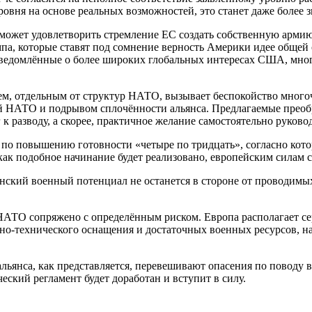
ровня на основе реальных возможностей, это станет даже более
может удовлетворить стремление ЕС создать собственную армию
па, которые ставят под сомнение верность Америки идее общей
ведомлённые о более широких глобальных интересах США, многи
ем, отдельным от структур НАТО, вызывает беспокойство много
й НАТО и подрывом сплочённости альянса. Предлагаемые преобр
г к разводу, а скорее, практичное желание самостоятельно руко
 по повышению готовности «четыре по тридцать», согласно кото
, как подобное начинание будет реализовано, европейским силам 
анский военный потенциал не останется в стороне от проводимы
НАТО сопряжено с определённым риском. Европа располагает с
ьно-технического оснащения и достаточных военных ресурсов, 
льянса, как представляется, перевешивают опасения по поводу 
еский регламент будет доработан и вступит в силу.