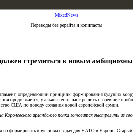
MixedNews
Переводы без рерайта и копипасты
 должен стремиться к новым амбициозн
гламент, определяющий принципы формирования будущих воору
ния продолжается, у альянса есть шанс решить назревшие пробл
йство США по поводу создания новой европейской армии.
на Королевского ирландского полка готовится выстрелить из сво
ен сформировать круг новых задач для НАТО в Европе. Старый с