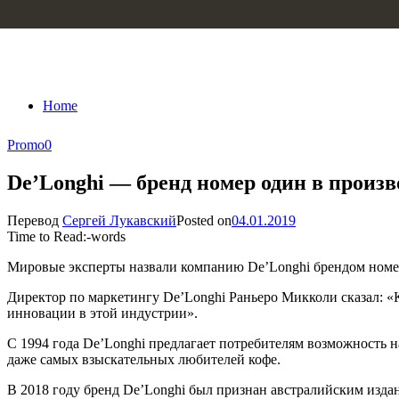
Skip to content
Home
Promo
0
De’Longhi — бренд номер один в произ
Перевод
Сергей Лукавский
Posted on
04.01.2019
Time to Read:
-
words
Мировые эксперты назвали компанию De’Longhi брендом номер 
Директор по маркетингу De’Longhi Раньеро Микколи сказал: «К
инновации в этой индустрии».
С 1994 года De’Longhi предлагает потребителям возможность 
даже самых взыскательных любителей кофе.
В 2018 году бренд De’Longhi был признан австралийским издан