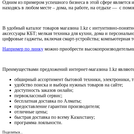
Одним из примером успешного бизнеса в этой сфере является 
находясь в любом месте – дома, на работе, на отдыхе — с пом
В удобный каталог товаров магазина 1.kz с интуитивно-понят
аксессуары КБТ; мелкая техника для кухни, дома и персональног
цифровые гаджеты, включая смарт-устройства; компьютерная 
Например по линку
можно приобрести высокопроизводительный
Преимуществами предложений интернет-магазина 1.kz являютс
обширный ассортимент бытовой техники, электроники, то
удобство поиска и выбора нужных товаров на сайте;
доступность заказов онлайн;
первоклассный сервис;
бесплатная доставка по Алматы;
предоставление гарантии производителя;
отличные цены;
быстрая доставка по всему Казахстану;
программа лояльности.
Поделиться...