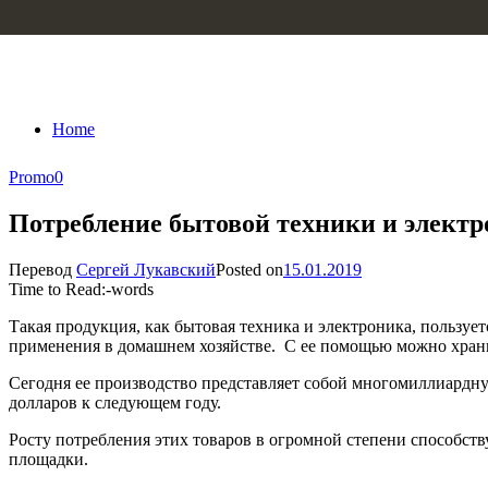
Skip to content
Home
Promo
0
Потребление бытовой техники и элект
Перевод
Сергей Лукавский
Posted on
15.01.2019
Time to Read:
-
words
Такая продукция, как бытовая техника и электроника, пользуе
применения в домашнем хозяйстве. С ее помощью можно хранить 
Сегодня ее производство представляет собой многомиллиардн
долларов к следующем году.
Росту потребления этих товаров в огромной степени способств
площадки.