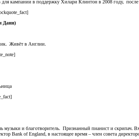
для кампании в поддержку Хилари Клинтон в 2008 году, после 
ckquote_fact]
и Данн)
чик. Живёт в Англии.
e_note]
ьница
_fact]
 музыки и благотворитель. Признанный пианист и скрипач. Вхо
ор Bank of England, в настоящее время – член совета директор