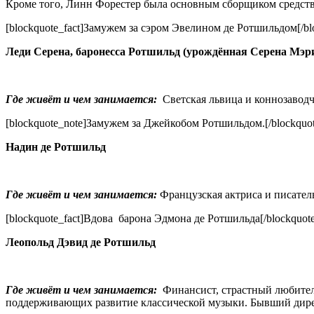
Кроме того, Линн Форестер была основным сборщиком средств 
[blockquote_fact]Замужем за сэром Эвелином де Ротшильдом[/blo
Леди
Серена, баронесса
Ротшильд (урождённая Серена Мэр
Где живёт и чем занимается:
Светская львица и коннозавод
[blockquote_note]Замужем за Джейкобом Ротшильдом.[/blockquot
Надин де Ротшильд
Где живёт и чем занимается:
Французская актриса и писател
[blockquote_fact]Вдова барона Эдмона де Ротшильда[/blockquote
Леопольд Дэвид де Ротшильд
Где живёт и чем занимается:
Финансист, страстный любитель
поддерживающих развитие классической музыки. Бывший директ