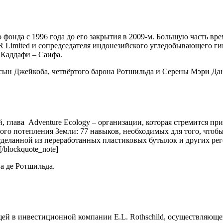
фонда с 1996 года до его закрытия в 2009-м. Большую часть вр
 Limited и сопредседателя индонезийского угледобывающего ги
 Каддафи – Саифа.
сын Джейкоба, четвёртого барона Ротшильда и Серены Мэри Да
, глава Adventure Ecology – организации, которая стремится п
го потепления Земли: 77 навыков, необходимых для того, чтобы
» сделанной из переработанных пластиковых бутылок и других р
blockquote_note]
а де Ротшильда.
ей в инвестиционной компании E.L. Rothschild, осуществляющ