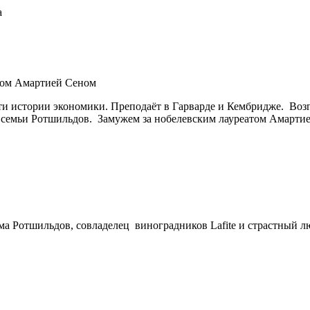
а
том Амартией Сеном
ти истории экономики. Преподаёт в Гарварде и Кембридже. Воз
семьи Ротшильдов. Замужем за нобелевским лауреатом Амартией
ма Ротшильдов, совладелец виноградников Lafite и страстный л