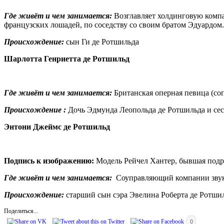
Где живёт и чем занимается:
Возглавляет холдинговую компа
французских лошадей, по соседству со своим братом Эдуардом.
Происхождение:
сын Ги де Ротшильда
Шарлотта Генриетта де Ротшильд
Где живёт и чем занимается:
Британская оперная певица (со
Происхождение :
Дочь Эдмунда Леопольда де Ротшильда и се
Энтони Джеймс де Ротшильд
Подпись к изображению:
Модель Рейчел Хантер, бывшая под
Где живёт и чем занимается:
Соуправляющий компании звукоз
Происхождение:
старший сын сэра Эвелина Роберта де Ротшил
Поделиться...
0