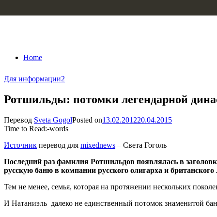
Skip to content
Home
Для информации
2
Ротшильды: потомки легендарной дина
Перевод
Sveta Gogol
Posted on
13.02.2012
20.04.2015
Time to Read:
-
words
Источник
перевод для
mixednews
– Света Гоголь
Последний раз фамилия Ротшильдов появлялась в заголовках
русскую баню в компании русского олигарха и британского 
Тем не менее, семья, которая на протяжении нескольких покол
И Натаниэль далеко не единственный потомок знаменитой бан