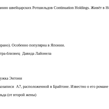
нию швейцарских Ротшильдов Continuation Holdings. Живёт в 
прано). Особенно популярна в Японии.
стра-близнец Давида Лайонела
ружка Энтони
аписи A7, расположенной в Брайтоне. Известно о его романе 
ьда (от второй жены)