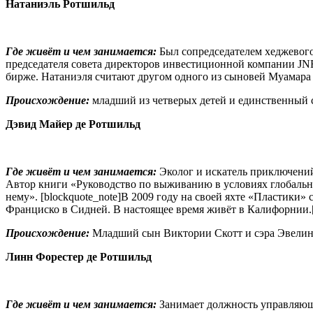
Натаниэль Ротшильд
Где живёт и чем занимается:
Был сопредседателем хеджевого 
председателя совета директоров инвестиционной компании JNR
бирже. Натаниэля считают другом одного из сыновей Муамара
Происхождение:
младший из четверых детей и единственный 
Дэвид Майер де Ротшильд
Где живёт и чем занимается:
Эколог и искатель приключений
Автор книги «Руководство по выживанию в условиях глобально
нему». [blockquote_note]В 2009 году на своей яхте «Пластики
Франциско в Сидней. В настоящее время живёт в Калифорнии.[/
Происхождение:
Младший сын Виктории Скотт и сэра Эвелин
Линн
Форестер
де
Ротшильд
Где живёт и чем занимается:
Занимает должность управляющ