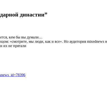
дарной династии
”
тся, кем бы вы думали…
ицом: «смотрите, мы люди, как и все». Но аудитория mixednews 
ни их не прятали
1&news_id=78396