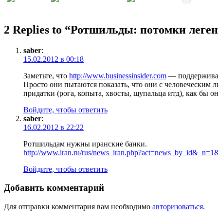
2 Replies to “
Ротшильды: потомки леген
saber
:
15.02.2012 в 00:18
Заметьте, что
http://www.businessinsider.com
— поддерживае
Просто они пытаются показать, что они с человеческим л
придатки (рога, копыта, хвосты, щупальца итд), как бы о
Войдите, чтобы ответить
saber
:
16.02.2012 в 22:22
Ротшильдам нужны иранские банки.
http://www.iran.ru/rus/news_iran.php?act=news_by_id&_n=
Войдите, чтобы ответить
Добавить комментарий
Для отправки комментария вам необходимо
авторизоваться
.