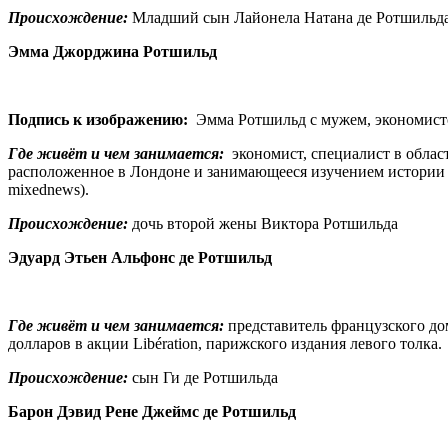
Происхождение:
Младший сын Лайонела Натана де Ротшильд
Эмма Джорджина Ротшильд
Подпись к изображению:
Эмма Ротшильд с мужем, экономис
Где живёт и чем занимается:
экономист, специалист в облас
расположенное в Лондоне и занимающееся изучением истории 
mixednews).
Происхождение:
дочь второй жены Виктора Ротшильда
Эдуард Этьен Альфонс де Ротшильд
Где живёт и чем занимается:
представитель французского до
долларов в акции Libération, парижского издания левого толка.
Происхождение:
сын Ги де Ротшильда
Барон Дэвид Рене Джеймс де Ротшильд