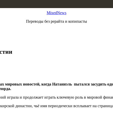
MixedNews
Переводы без рерайта и копипасты
стии
 мировых новостей, когда Натаниэль пытался засудить одну и
лорда.
ений играла и продолжает играть ключевую роль в мировой фина
кирской династии, чьё имя периодически всплывает на страниц