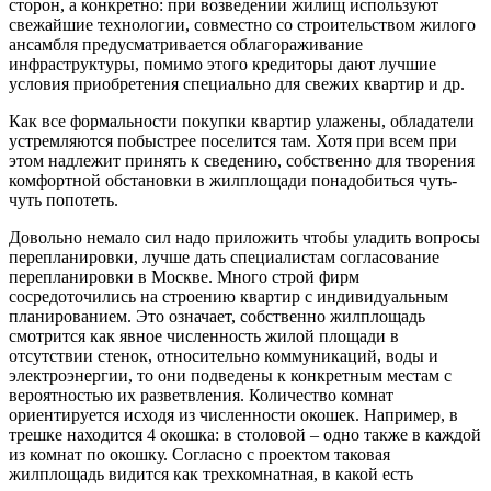
сторон, а конкретно: при возведении жилищ используют
свежайшие технологии, совместно со строительством жилого
ансамбля предусматривается облагораживание
инфраструктуры, помимо этого кредиторы дают лучшие
условия приобретения специально для свежих квартир и др.
Как все формальности покупки квартир улажены, обладатели
устремляются побыстрее поселится там. Хотя при всем при
этом надлежит принять к сведению, собственно для творения
комфортной обстановки в жилплощади понадобиться чуть-
чуть попотеть.
Довольно немало сил надо приложить чтобы уладить вопросы
перепланировки, лучше дать специалистам согласование
перепланировки в Москве. Много строй фирм
сосредоточились на строению квартир с индивидуальным
планированием. Это означает, собственно жилплощадь
смотрится как явное численность жилой площади в
отсутствии стенок, относительно коммуникаций, воды и
электроэнергии, то они подведены к конкретным местам с
вероятностью их разветвления. Количество комнат
ориентируется исходя из численности окошек. Например, в
трешке находится 4 окошка: в столовой – одно также в каждой
из комнат по окошку. Согласно с проектом таковая
жилплощадь видится как трехкомнатная, в какой есть