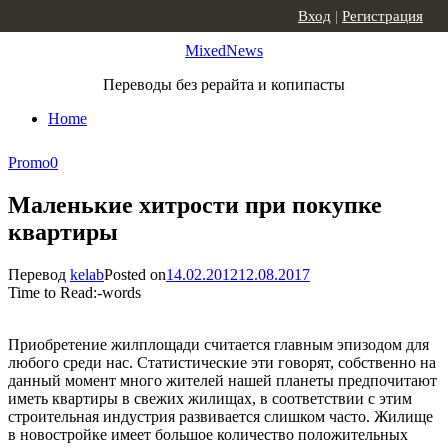
Skip to content
Вход
|
Регистрация
MixedNews
Переводы без рерайта и копипасты
Home
Promo
0
Маленькие хитрости при покупке
квартиры
Перевод
kelab
Posted on
14.02.2012
12.08.2017
Time to Read:
-
words
Приобретение жилплощади считается главным эпизодом для
любого среди нас. Статистические эти говорят, собственно на
данный момент много жителей нашей планеты предпочитают
иметь квартиры в свежих жилищах, в соответствии с этим
строительная индустрия развивается слишком часто. Жилище
в новостройке имеет большое количество положительных