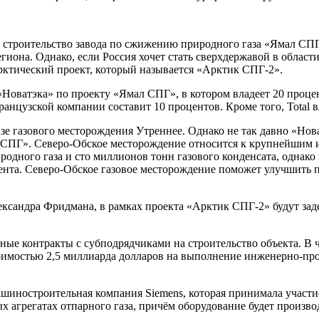
 строительство завода по сжижению природного газа «Ямал СПГ
гиона. Однако, если Россия хочет стать сверхдержавой в област
арктический проект, который называется «Арктик СПГ-2».
 «Новатэка» по проекту «Ямал СПГ», в котором владеет 20 про
анцузской компании составит 10 процентов. Кроме того, Total 
е газового месторождения Утреннее. Однако не так давно «Нова
 СПГ». Северо-Обское месторождение относится к крупнейшим и
дного газа и сто миллионов тонн газового конденсата, однако 
нта. Северо-Обское газовое месторождение поможет улучшить п
ександра Фридмана, в рамках проекта «Арктик СПГ-2» будут за
ые контракты с субподрядчиками на строительство объекта. В ч
стоимостью 2,5 миллиарда долларов на выполнение инженерно-про
ностроительная компания Siemens, которая принимала участие в
х агрегатах отпарного газа, причём оборудование будет произво