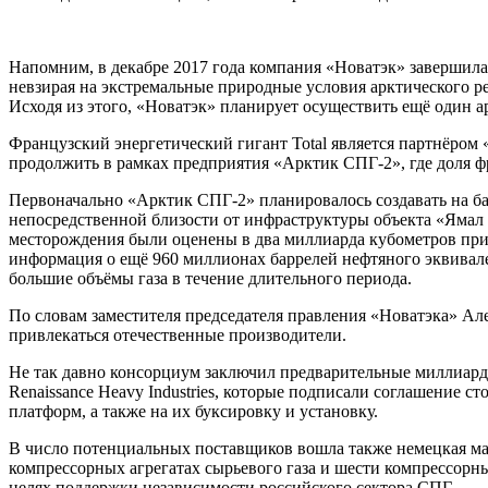
Напомним, в декабре 2017 года компания «Новатэк» завершила
невзирая на экстремальные природные условия арктического ре
Исходя из этого, «Новатэк» планирует осуществить ещё один 
Французский энергетический гигант Total является партнёром
продолжить в рамках предприятия «Арктик СПГ-2», где доля фр
Первоначально «Арктик СПГ-2» планировалось создавать на баз
непосредственной близости от инфраструктуры объекта «Ямал
месторождения были оценены в два миллиарда кубометров приро
информация о ещё 960 миллионах баррелей нефтяного эквивале
большие объёмы газа в течение длительного периода.
По словам заместителя председателя правления «Новатэка» Ал
привлекаться отечественные производители.
Не так давно консорциум заключил предварительные миллиардн
Renaissance Heavy Industries, которые подписали соглашение 
платформ, а также на их буксировку и установку.
В число потенциальных поставщиков вошла также немецкая маши
компрессорных агрегатах сырьевого газа и шести компрессорны
целях поддержки независимости российского сектора СПГ.