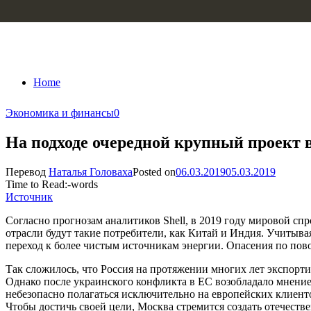
Skip to content
Home
Экономика и финансы
0
На подходе очередной крупный проект 
Перевод
Наталья Головаха
Posted on
06.03.2019
05.03.2019
Time to Read:
-
words
Источник
Согласно прогнозам аналитиков Shell, в 2019 году мировой с
отрасли будут такие потребители, как Китай и Индия. Учитыва
переход к более чистым источникам энергии. Опасения по пов
Так сложилось, что Россия на протяжении многих лет экспорт
Однако после украинского конфликта в ЕС возобладало мнение
небезопасно полагаться исключительно на европейских клиент
Чтобы достичь своей цели, Москва стремится создать отечест