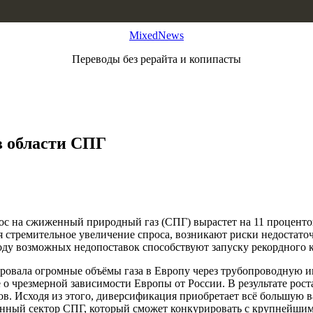
MixedNews
Переводы без рерайта и копипасты
в области СПГ
прос на сжиженный природный газ (СПГ) вырастет на 11 процент
я стремительное увеличение спроса, возникают риски недостато
оду возможных недопоставок способствуют запуску рекордного к
ировала огромные объёмы газа в Европу через трубопроводную 
 о чрезмерной зависимости Европы от России. В результате рос
ов. Исходя из этого, диверсификация приобретает всё большую 
венный сектор СПГ, который сможет конкурировать с крупнейши