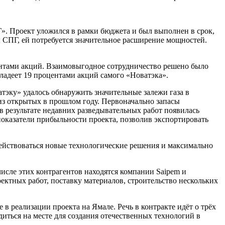
». Проект уложился в рамки бюджета и был выполнен в срок,
и СПГ, ей потребуется значительное расширение мощностей.
центами акций. Взаимовыгодное сотрудничество решено было
владеет 19 процентами акций самого «Новатэка».
тэку» удалось обнаружить значительные залежи газа в
з открытых в прошлом году. Первоначально запасы
в результате недавних разведывательных работ появилась
оказатели прибыльности проекта, позволив экспортировать
действоваться новые технологические решения и максимально
исле этих контрагентов находятся компании Saipem и
ектных работ, поставку материалов, строительство нескольких
 реализации проекта на Ямале. Речь в контракте идёт о трёх
диться на месте для создания отечественных технологий в