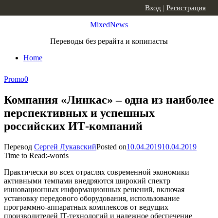
Skip to content
Вход
|
Регистрация
MixedNews
Переводы без рерайта и копипасты
Home
Promo
0
Компания «Линкас» – одна из наиболее
перспективных и успешных
российских ИТ-компаний
Перевод
Сергей Лукавский
Posted on
10.04.2019
10.04.2019
Time to Read:
-
words
Практически во всех отраслях современной экономики
активными темпами внедряются широкий спектр
инновационных информационных решений, включая
установку передового оборудования, использование
программно-аппаратных комплексов от ведущих
производителей IT-технологий и надежное обеспечение