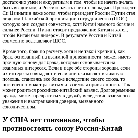
достаточно умен и аккуратным в том, чтобы не начать желать
быть всадником, а Россию начать считать лошадью. Президент
Си Цзиньпин даже хотел, чтобы президент России Путин стал
лидером Шанхайской организации сотрудничества (ШОС),
которую они создали совместно, хотя Китай намного богаче и
сильнее России. Путин отверг предложение Китая и хотел,
чтобы Китай был лидером. В результате Россия и Китай
совместно возглавляют ШОС.
Кроме того, брак по расчету, хотя и не такой крепкий, как
брак, основанный на взаимной привязанности, может иметь
прочную основу для брака, который основывается на
взаимных интересах. Если в паре обе стороны хороши, если
их интересы совпадают и если они оказывают взаимную
помощь, становясь все ближе вследствие своего союза, то
постепенно может развиться и взаимная привязанность. Так
может родиться российско-китайский альянс. Долговременная
вражда может превратиться в дружбу вследствие взаимного
уважения и выстраивания доверия, вызванного
союзничеством.
У США нет союзников, чтобы
противостоять союзу Россия-Китай