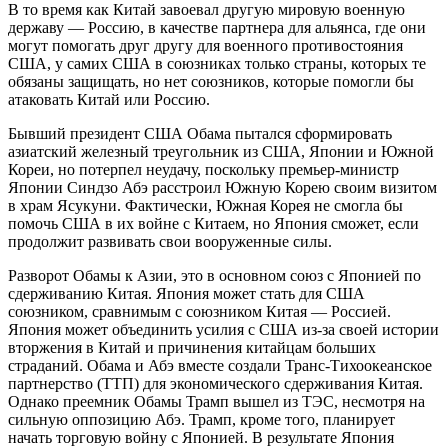
В то время как Китай завоевал другую мировую военную
державу — Россию, в качестве партнера для альянса, где они
могут помогать друг другу для военного противостояния
США, у самих США в союзниках только страны, которых те
обязаны защищать, но нет союзников, которые помогли бы
атаковать Китай или Россию.
Бывший президент США Обама пытался сформировать
азиатский железный треугольник из США, Японии и Южной
Кореи, но потерпел неудачу, поскольку премьер-министр
Японии Синдзо Абэ расстроил Южную Корею своим визитом
в храм Ясукуни. Фактически, Южная Корея не смогла бы
помочь США в их войне с Китаем, но Япония сможет, если
продолжит развивать свои вооруженные силы.
Разворот Обамы к Азии, это в основном союз с Японией по
сдерживанию Китая. Япония может стать для США
союзником, сравнимым с союзником Китая — Россией.
Япония может объединить усилия с США из-за своей истории
вторжения в Китай и причинения китайцам больших
страданий. Обама и Абэ вместе создали Транс-Тихоокеанское
партнерство (ТТП) для экономического сдерживания Китая.
Однако преемник Обамы Трамп вышел из ТЭС, несмотря на
сильную оппозицию Абэ. Трамп, кроме того, планирует
начать торговую войну с Японией. В результате Япония