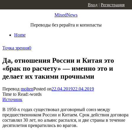
Skip to content
Вход
|
Регистрация
MixedNews
Переводы без рерайта и копипасты
Home
Точка зрения
0
Да, отношения России и Китая это
«брак по расчету» — именно это и
делает их такими прочными
Перевод
molten
Posted on
22.04.2019
22.04.2019
Time to Read:
-
words
Источник
В 1950-х годах существовал договорный союз между
предшественником России и Китаем. Срок действия договора
составлял 30 лет, но альянс распался, и две страны в течение
десятилетия превратились во врагов.