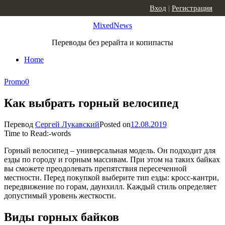
Skip to content
Вход
|
Регистрация
MixedNews
Переводы без рерайта и копипасты
Home
Promo
0
Как выбрать горный велосипед
Перевод
Сергей Лукавский
Posted on
12.08.2019
Time to Read:
-
words
Горный велосипед – универсальная модель. Он подходит для
езды по городу и горным массивам. При этом на таких байках
вы сможете преодолевать препятствия пересеченной
местности. Перед покупкой выберите тип езды: кросс-кантри,
передвижение по горам, даунхилл. Каждый стиль определяет
допустимый уровень жесткости.
Виды горных байков