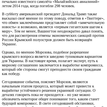
печально известного самолёта «Малайзийских авиалиний»
летом 2014 года, когда погибли 298 человек.
В субботу американский президент Дональд Трамп также
высказал своё мнение по этому поводу, отметив в «Твиттере»,
что обмен заключёнными представляет собой «замечательную
новость» и возможно, является «первым гигантским шагом к
миру». Тем не менее, Вашингтон неоднократно давал понять,
что для рассмотрения отмены экономических санкций против
России Крымский полуостров должен быть возвращён
Украине.
Однако, по мнению Морозова, подобное разрешение
крымского вопроса является заведомо тупиковым вариантом
для Украины. В настоящее время, полагает эксперт, путь к
мирному соглашению заключается в выработке компромисса,
который обе стороны смогут преподнести своим гражданам
как победу.
Сегодняшние события, поясняет Морозов, являются
начальным этапом процесса, который может привести к
выработке устойчивого решения украинкой ситуации. О
деталях говорить пока не приходится – но уже можно
обозначить некоторое общее понимание того, каким станет
будущий компромисс. В свете сегодняшней обстановки,