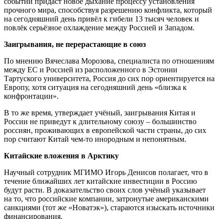
событий придаст новое дыхание процессу установления
прочного мира, способствуя разрешению конфликта, который
на сегодняшний день привёл к гибели 13 тысяч человек и
повлёк серьёзное охлаждение между Россией и Западом.
Заигрывания, не перерастающие в союз
По мнению Вячеслава Морозова, специалиста по отношениям
между ЕС и Россией из расположенного в Эстонии
Тартуского университета, Россия до сих пор ориентируется на
Европу, хотя ситуация на сегодняшний день «близка к
конфронтации».
В то же время, утверждает учёный, заигрывания Китая и
России не приведут к длительному союзу – большинство
россиян, проживающих в европейской части страны, до сих
пор считают Китай чем-то инородным и непонятным.
Китайские вложения в Арктику
Научный сотрудник МГИМО Игорь Денисов полагает, что в
течение ближайших лет китайские инвестиции в Россию
будут расти. В доказательство своих слов учёный указывает
на то, что российские компании, затронутые американскими
санкциями (тот же «Новатэк»), стараются изыскать источники
финансирования.