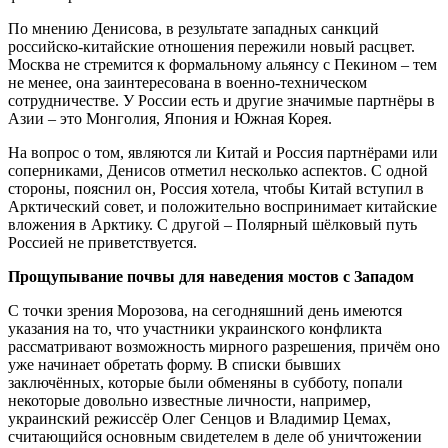
По мнению Денисова, в результате западных санкций
российско-китайские отношения пережили новый расцвет.
Москва не стремится к формальному альянсу с Пекином – тем
не менее, она заинтересована в военно-техническом
сотрудничестве. У России есть и другие значимые партнёры в
Азии – это Монголия, Япония и Южная Корея.
На вопрос о том, являются ли Китай и Россия партнёрами или
соперниками, Денисов отметил несколько аспектов. С одной
стороны, пояснил он, Россия хотела, чтобы Китай вступил в
Арктический совет, и положительно воспринимает китайские
вложения в Арктику. С другой – Полярный шёлковый путь
Россией не приветствуется.
Прощупывание почвы для наведения мостов с Западом
С точки зрения Морозова, на сегодняшний день имеются
указания на то, что участники украинского конфликта
рассматривают возможность мирного разрешения, причём оно
уже начинает обретать форму. В списки бывших
заключённых, которые были обменяны в субботу, попали
некоторые довольно известные личности, например,
украинский режиссёр Олег Сенцов и Владимир Цемах,
считающийся основным свидетелем в деле об уничтожении