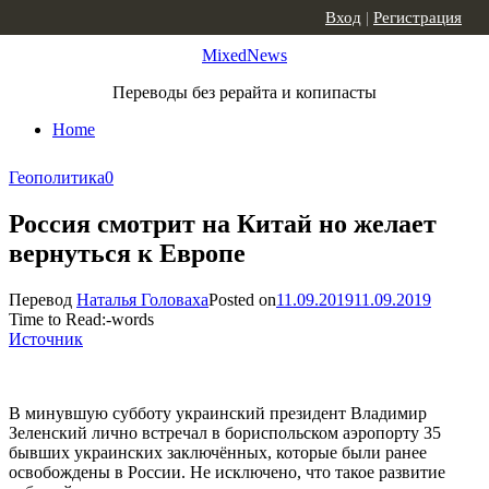
Skip to content
Вход
|
Регистрация
MixedNews
Переводы без рерайта и копипасты
Home
Геополитика
0
Россия смотрит на Китай но желает
вернуться к Европе
Перевод
Наталья Головаха
Posted on
11.09.2019
11.09.2019
Time to Read:
-
words
Источник
В минувшую субботу украинский президент Владимир
Зеленский лично встречал в бориспольском аэропорту 35
бывших украинских заключённых, которые были ранее
освобождены в России. Не исключено, что такое развитие