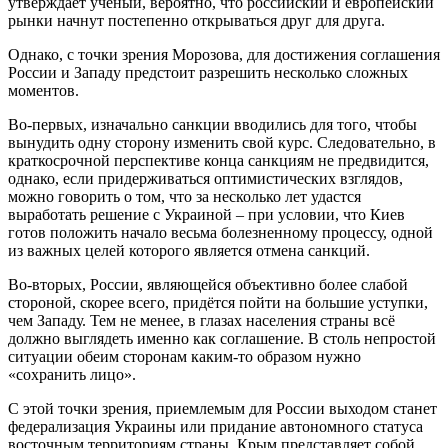
утверждает учёный, вероятно, что российский и европейский
рынки начнут постепенно открываться друг для друга.
Однако, с точки зрения Морозова, для достижения соглашения
России и Западу предстоит разрешить несколько сложных
моментов.
Во-первых, изначально санкции вводились для того, чтобы
вынудить одну сторону изменить свой курс. Следовательно, в
краткосрочной перспективе конца санкциям не предвидится,
однако, если придерживаться оптимистических взглядов,
можно говорить о том, что за несколько лет удастся
выработать решение с Украиной – при условии, что Киев
готов положить начало весьма болезненному процессу, одной
из важных целей которого является отмена санкций.
Во-вторых, России, являющейся объективно более слабой
стороной, скорее всего, придётся пойти на большие уступки,
чем Западу. Тем не менее, в глазах населения страны всё
должно выглядеть именно как соглашение. В столь непростой
ситуации обеим сторонам каким-то образом нужно
«сохранить лицо».
С этой точки зрения, приемлемым для России выходом станет
федерализация Украины или придание автономного статуса
восточным территориям страны. Крым представляет собой