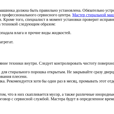
 машинка должна быть правильно установлена. Обязательно устро
м профессионального сервисного центра.
Мастер стиральной ма
. Кроме того, специалист в момент установки проверит исправн
за техникой следующим образом:
опадала влага и прочие виды жидкостей.
агрегат.
ояние техники внутри. Следует контролировать чистоту поверхн
 для стирального порошка открытым. Не закрывайте сразу дверцу
ования плесени.
. Рекомендуется хотя бы один раз в месяц, промывать этот отде
 том, что в них скапливается мусор, а также различные инородны
говор с сервисной службой. Мастера будут в определенное время