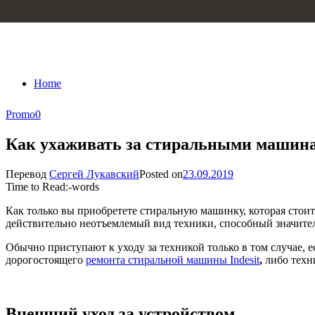
Skip to content
Home
Promo
0
Как ухаживать за стиральными машин
Перевод
Сергей Лукавский
Posted on
23.09.2019
Time to Read:
-
words
Как только вы приобретете стиральную машинку, которая стоит 
действительно неотъемлемый вид техники, способный значите
Обычно приступают к уходу за техникой только в том случае, е
дорогостоящего
ремонта стиральной машины Indesit
,
либо техн
Внешний уход за устройством