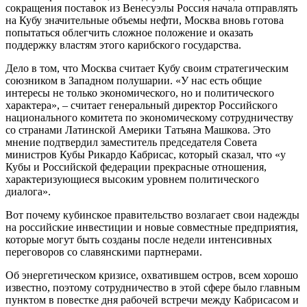
сокращения поставок из Венесуэлы Россия начала отправлять
на Кубу значительные объемы нефти, Москва вновь готова
попытаться облегчить сложное положение и оказать
поддержку властям этого карибского государства.
Дело в том, что Москва считает Кубу своим стратегическим
союзником в Западном полушарии. «У нас есть общие
интересы не только экономического, но и политического
характера», – считает генеральный директор Российского
национального комитета по экономическому сотрудничеству
со странами Латинской Америки Татьяна Машкова. Это
мнение подтвердил заместитель председателя Совета
министров Кубы Рикардо Кабрисас, который сказал, что «у
Кубы и Российской федерации прекрасные отношения,
характеризующиеся высоким уровнем политического
диалога».
Вот почему кубинское правительство возлагает свои надежды
на российские инвестиции и новые совместные предприятия,
которые могут быть созданы после недели интенсивных
переговоров со славянскими партнерами.
Об энергетическом кризисе, охватившем остров, всем хорошо
известно, поэтому сотрудничество в этой сфере было главным
пунктом в повестке дня рабочей встречи между Кабрисасом и