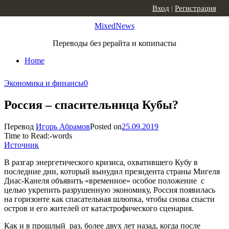
Skip to content
Вход
|
Регистрация
MixedNews
Переводы без рерайта и копипасты
Home
Экономика и финансы
0
Россия – спасительница Кубы?
Перевод
Игорь Абрамов
Posted on
25.09.2019
Time to Read:
-
words
Источник
В разгар энергетического кризиса, охватившего Кубу в
последние дни, который вынудил президента страны Мигеля
Диас-Канеля объявить «временное» особое положение с
целью укрепить разрушенную экономику, Россия появилась
на горизонте как спасательная шлюпка, чтобы снова спасти
остров и его жителей от катастрофического сценария.
Как и в прошлый раз, более двух лет назад, когда после