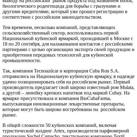
выводу на российский рынок продукта под названием Biorat,
биологического родентицида для борьбы с грызунами и
другими вредителями, который уже прошел регистрацию в
соответствии с российским законодательством.
Тем временем, несколько компаний, представляющих
сельскохозяйственный сектор, воспользовались первой
Национальной кубинской ярмаркой, проходившей в Москве с
18 по 20 сентября, для налаживания контактов с российскими
партнерами с целью организации экспорта своей продукции и
приобретения передовых технологий для кубинской
промышленности.
Так, компания Tecnoazúcar и корпорация Cuba Ron S.A.
отправились на Национальную кубинскую ярмарку, в надежде
удачно позиционировать себя на российском рынке. Первый
производитель предлагает свой широко известный ром Mulata,
а другой – линейку крепких напитков под маркой Cubay. На
ярмарке присутствовала и компания BioCubaFarma,
выпускающая инновационные лекарственные препараты,
которые могут быть широко востребованы на российском
рынке.
В общей сложности 50 кубинских компаний, включая
туристический холдинг Artex, производителя парфюмерной
продукции Suchel Camacho, текстильную компанию Textil