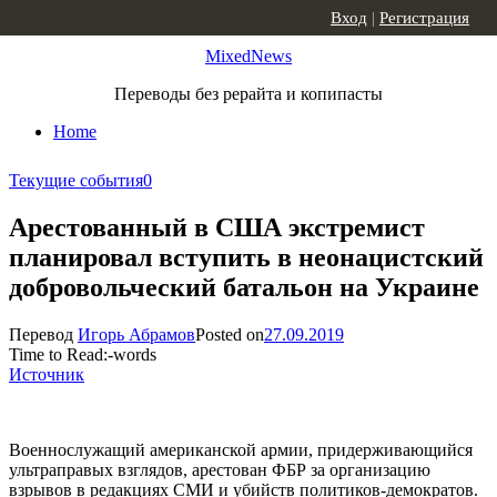
Skip to content
Вход
|
Регистрация
MixedNews
Переводы без рерайта и копипасты
Home
Текущие события
0
Арестованный в США экстремист
планировал вступить в неонацистский
добровольческий батальон на Украине
Перевод
Игорь Абрамов
Posted on
27.09.2019
Time to Read:
-
words
Источник
Военнослужащий американской армии, придерживающийся
ультраправых взглядов, арестован ФБР за организацию
взрывов в редакциях СМИ и убийств политиков-демократов.