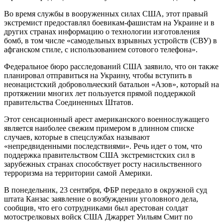
Во время службы в вооруженных силах США, этот правый
экстремист предоставлял боевикам-фашистам на Украине и в
других странах информацию о технологии изготовления
бомб, в том числе «самодельных взрывных устройств (СВУ) в
афганском стиле, с использованием сотового телефона».
Федеральное бюро расследований США заявило, что он также
планировал отправиться на Украину, чтобы вступить в
неонацистский добровольческий батальон «Азов», который на
протяжении многих лет пользуется прямой поддержкой
правительства Соединенных Штатов.
Этот сенсационный арест американского военнослужащего
является наиболее свежим примером в длинном списке
случаев, которые в спецслужбах называют
«непредвиденными последствиями». Речь идет о том, что
поддержка правительством США экстремистских сил в
зарубежных странах способствует росту насильственного
терроризма на территории самой Америки.
В понедельник, 23 сентября, ФБР передало в окружной суд
штата Канзас заявление о возбуждении уголовного дела,
сообщив, что его сотрудниками был арестован солдат
мотострелковых войск США Джаррет Уильям Смит по