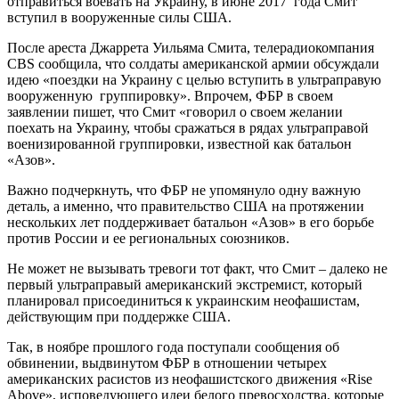
отправиться воевать на Украину, в июне 2017 года Смит
вступил в вооруженные силы США.
После ареста Джаррета Уильяма Смита, телерадиокомпания
CBS сообщила, что солдаты американской армии обсуждали
идею «поездки на Украину с целью вступить в ультраправую
вооруженную группировку». Впрочем, ФБР в своем
заявлении пишет, что Смит «говорил о своем желании
поехать на Украину, чтобы сражаться в рядах ультраправой
военизированной группировки, известной как батальон
«Азов».
Важно подчеркнуть, что ФБР не упомянуло одну важную
деталь, а именно, что правительство США на протяжении
нескольких лет поддерживает батальон «Азов» в его борьбе
против России и ее региональных союзников.
Не может не вызывать тревоги тот факт, что Смит – далеко не
первый ультраправый американский экстремист, который
планировал присоединиться к украинским неофашистам,
действующим при поддержке США.
Так, в ноябре прошлого года поступали сообщения об
обвинении, выдвинутом ФБР в отношении четырех
американских расистов из неофашистского движения «Rise
Above», исповедующего идеи белого превосходства, которые