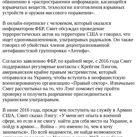
обвинению в «распространении информации, касающейся
взрывчатых веществ, технологии изготовления взрывных
устройств и оружия массового поражения».
В онлайн-переписке с человеком, который оказался
информатором ФБР, Смит обсуждал проведение
террористических актов на территории США и говорил, что
ищет единомышленников, ультраправых радикалов. Он также
говорил об убийствах членов децентрализованной
антифашистской группировки «Антифа».
Согласно заявлению ФБР, по крайней мере, с 2016 года Смит
поддерживал регулярные контакты с Крейгом Лэнгом,
американским крайне правым экстремистом, который
отправился на Украину, чтобы вступить в неофашистскую
военизированную организацию «Правый сектор». Изначально
Смит рассчитывал на то, что Лэнг поможет ему пройти
проверку и получить разрешение присоединиться к
украинским ультраправым.
В июне 2016 года, прежде чем поступить на службу в Армию
США, Смит сказал Лэнгу: «У меня нет опыта в военной
сфере, но если я не смогу найти для себя место на Украине, я
пойду в армию… Война – это именно то, чем я хочу
заниматься». По всей видимости, не найдя возможности