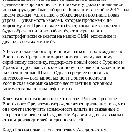
средиземноморским целям, но также и угрожать подводной
инфраструктуре. Глава обороны Британии в декабре 2017 года
предупреждал: «для нашего образа жизни возникла новая
угроза — уязвимость кабелей, которые проложены по
морскому дну. Представьте что будет, когда все эти кабели
будут обрезаны или их работа будет прервана, что
катастрофически скажется на наших СМИ, экономике и
других аспектах жизни?».
У России было много причин вмешаться в происходящее в
Восточном Средиземноморье: помочь своему давнему
сирийскому союзнику, поддержать новый союз с Турцией и
Ираном и другими способами получить рычаги воздействия
на Соединенные Штаты. Однако среди ее основных
интересов — рост мировых цен на энергоносители.
Российская экономика много десятилетий в основном
занимается экспортом нефти и газа.
Ключом к пониманию того, что делает Россия в регионе
Восточного Средиземноморья, является признание того, что
она хочет заполучить возможность влиять на связанные с
энергетикой решения Саудовской Аравии и других важных
стран-производителей энергоносителей.
Когда Россия помогла спасти режим Асада, то этим