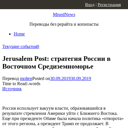
Skip to content
Вход
|
Регистрация
MixedNews
Переводы без рерайта и копипасты
Home
Текущие события
0
Jerusalem Post: cтратегия России в
Восточном Средиземноморье
Перевод
molten
Posted on
30.09.2019
30.09.2019
Time to Read:
-
words
Источник
Россия использует вакуум власти, образовавшийся в
результате стремления Америки уйти с Ближнего Востока.
Еще при президенте Обаме была начала политика «отворота»
от этого региона, а президент Трамп ее продолжает. В