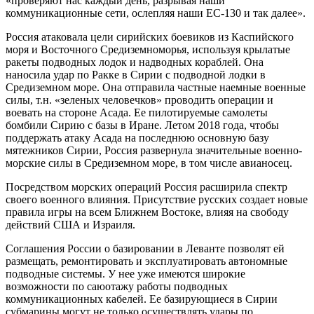
«проверяют нас каждый день, разрывая наши
коммуникационные сети, ослепляя наши EC-130 и так далее».
Россия атаковала цели сирийских боевиков из Каспийского
моря и Восточного Средиземноморья, используя крылатые
ракеты подводных лодок и надводных кораблей. Она
наносила удар по Ракке в Сирии с подводной лодки в
Средиземном море. Она отправила частные наемные военные
силы, т.н. «зеленых человечков» проводить операции и
воевать на стороне Асада. Ее пилотируемые самолеты
бомбили Сирию с базы в Иране. Летом 2018 года, чтобы
поддержать атаку Асада на последнюю основную базу
мятежников Сирии, Россия развернула значительные военно-
морские силы в Средиземном море, в том числе авианосец.
Посредством морских операций Россия расширила спектр
своего военного влияния. Присутствие русских создает новые
правила игры на всем Ближнем Востоке, влияя на свободу
действий США и Израиля.
Соглашения России о базировании в Леванте позволят ей
размещать, ремонтировать и эксплуатировать автономные
подводные системы. У нее уже имеются широкие
возможности по саюотажу работы подводных
коммуникационных кабелей. Ее базирующиеся в Сирии
субмарины могут не только осуществлять удары по