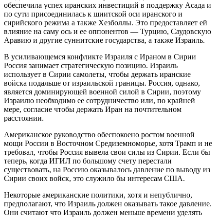
обеспечила успех иранских инвестиций в поддержку Асада и
по сути присоединилась к шиитской оси иранского и
сирийского режима а также Хезболлы. Это предоставляет ей
влияние на саму ось и ее оппонентов — Турцию, Саудовскую
Аравию и другие суннитские государства, а также Израиль.
В усиливающемся конфликте Израиля с Ираном в Сирии
Россия занимает стратегическую позицию. Израиль
использует в Сирии самолеты, чтобы держать иранские
войска подальше от израильской границы. Россия, однако,
является доминирующей военной силой в Сирии, поэтому
Израилю необходимо ее сотрудничество или, по крайней
мере, согласие чтобы держать Иран на почтительном
расстоянии.
Американское руководство обеспокоено ростом военной
мощи России в Восточном Средиземноморье, хотя Трамп и не
требовал, чтобы Россия вывела свои силы из Сирии. Если бы
теперь, когда ИГИЛ по большому счету перестали
существовать, на Россию оказывалось давление по выводу из
Сирии своих войск, это служило бы интересам США.
Некоторые американские политики, хотя и непублично,
предполагают, что Израиль должен оказывать такое давление.
Они считают что Израиль должен меньше времени уделять