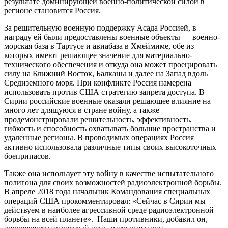
результате доминирующей военно-политической силой в
регионе становится Россия.
За решительную военную поддержку Асада Россией, в
награду ей были предоставлены военные объекты — военно-
морская база в Тартусе и авиабаза в Хмеймиме, обе из
которых имеют решающее значение для материально-
технического обеспечения и откуда она может проецировать
силу на Ближний Восток, Балканы и далее на Запад вдоль
Средиземного моря. При конфликте Россия намерена
использовать против США стратегию запрета доступа. В
Сирии российские военные оказали решающее влияние на
много лет длящуюся в стране войну, а также
продемонстрировали решительность, эффективность,
гибкость и способность охватывать большие пространства и
удаленные регионы. В проводимых операциях Россия
активно использовала различные типы своих высокоточных
боеприпасов.
Также она использует эту войну в качестве испытательного
полигона для своих возможностей радиоэлектронной борьбы.
В апреле 2018 года начальник Командования специальных
операций США прокомментировал: «Сейчас в Сирии мы
действуем в наиболее агрессивной среде радиоэлектронной
борьбы на всей планете». Наши противники, добавил он,