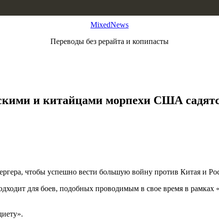
MixedNews
Переводы без рерайта и копипасты
усскими и китайцами морпехи США садятс
ргера, чтобы успешно вести большую войну против Китая и Ро
дходит для боев, подобных проводимым в свое время в рамках «
диету».