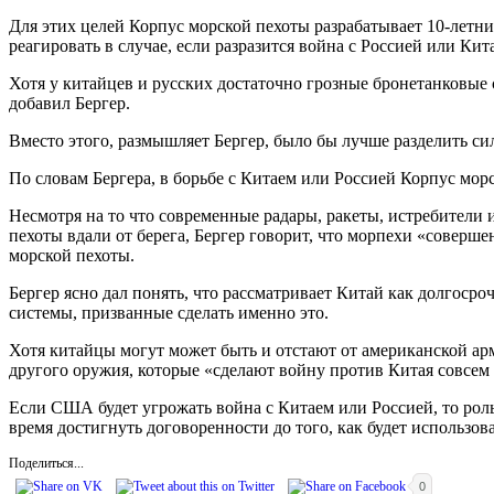
Для этих целей Корпус морской пехоты разрабатывает 10-летн
реагировать в случае, если разразится война с Россией или Кит
Хотя у китайцев и русских достаточно грозные бронетанковые
добавил Бергер.
Вместо этого, размышляет Бергер, было бы лучше разделить си
По словам Бергера, в борьбе с Китаем или Россией Корпус мор
Несмотря на то что современные радары, ракеты, истребители
пехоты вдали от берега, Бергер говорит, что морпехи «соверш
морской пехоты.
Бергер ясно дал понять, что рассматривает Китай как долгос
системы, призванные сделать именно это.
Хотя китайцы могут может быть и отстают от американской ар
другого оружия, которые «сделают войну против Китая совсем н
Если США будет угрожать война с Китаем или Россией, то роль 
время достигнуть договоренности до того, как будет использов
Поделиться...
0