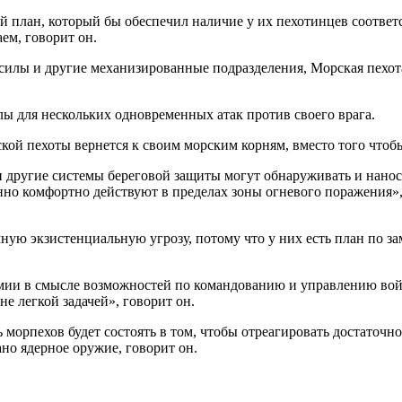
ий план, который бы обеспечил наличие у их пехотинцев соотв
аем, говорит он.
 силы и другие механизированные подразделения, Морская пехо
лы для нескольких одновременных атак против своего врага.
ской пехоты вернется к своим морским корням, вместо того что
 и другие системы береговой защиты могут обнаруживать и нан
енно комфортно действуют в пределах зоны огневого поражения»
рочную экзистенциальную угрозу, потому что у них есть план п
мии в смысле возможностей по командованию и управлению войс
е легкой задачей», говорит он.
морпехов будет состоять в том, чтобы отреагировать достаточно
ано ядерное оружие, говорит он.