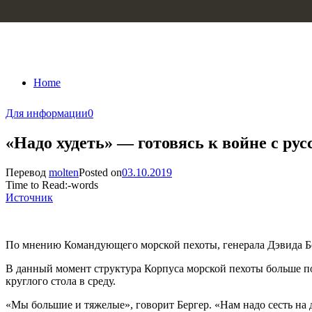
Skip to content
Home
Для информации
0
«Надо худеть» — готовясь к войне с р
Перевод
molten
Posted on
03.10.2019
Time to Read:
-
words
Источник
По мнению Командующего морской пехоты, генерала Дэвида Бе
В данный момент структура Корпуса морской пехоты больше по
круглого стола в среду.
«Мы большие и тяжелые», говорит Бергер. «Нам надо сесть на 