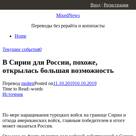
Skip to content
Вход
|
Регистрация
MixedNews
Переводы без рерайта и копипасты
Home
Текущие события
0
В Сирии для России, похоже,
открылась большая возможность
Перевод
molten
Posted on
11.10.2019
10.10.2019
Time to Read:
-
words
Источник
По мере наращивания турецких войск на границе Сирии и
отхода американских войск, главным победителем в итоге
может оказаться Россия.