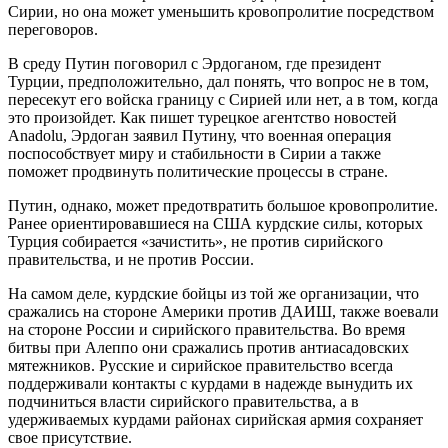
Сирии, но она может уменьшить кровопролитие посредством
переговоров.
В среду Путин поговорил с Эрдоганом, где президент
Турции, предположительно, дал понять, что вопрос не в том,
пересекут его войска границу с Сирией или нет, а в том, когда
это произойдет. Как пишет турецкое агентство новостей
Anadolu, Эрдоган заявил Путину, что военная операция
поспособствует миру и стабильности в Сирии а также
поможет продвинуть политические процессы в стране.
Путин, однако, может предотвратить большое кровопролитие.
Ранее ориентировавшиеся на США курдские силы, которых
Турция собирается «зачистить», не против сирийского
правительства, и не против России.
На самом деле, курдские бойцы из той же организации, что
сражались на стороне Америки против ДАИШ, также воевали
на стороне России и сирийского правительства. Во время
битвы при Алеппо они сражались против антиасадовских
мятежников. Русские и сирийское правительство всегда
поддерживали контакты с курдами в надежде вынудить их
подчиниться власти сирийского правительства, а в
удерживаемых курдами районах сирийская армия сохраняет
свое присутствие.