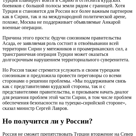
Турция планирует войти в Сирию и оттеснить курдских
боевиков с большой полосы земли рядом с границей. Хотя
Турция и становится для России все более важным партнером
как в Сирии, так и на международной политической арене,
похоже, Москва не поддерживает объявляемые Анкарой
военные операции.
Причина этого проста: будучи союзником правительства
Асада, ее заявляемая роль состоит в отвоёвывании всей
территории Сирии у мятежников и проамериканских сил, а
трансграничная операция Турции может оказаться
долгосрочным нарушением территориального суверенитета.
Но Россия также стремится услужить и своим турецким
союзникам и предложила провести переговоры со всеми
сторонами о решении проблемы. «Мы поддерживаем связь
как с представителями курдской стороны, так и с
представителями правительства, и призываем начать диалог
для решения проблем этой части Сирии, в том числе проблем
обеспечения безопасности на турецко-сирийской стороне»,
сказал министр Сергей Лавров.
Но получится ли у России?
Россия не сможет препятствовать Турции вторжение на Север