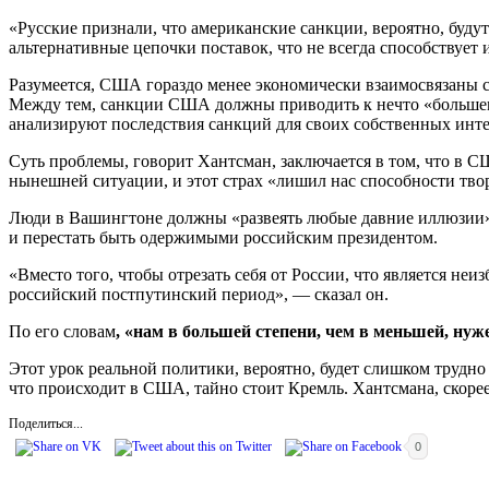
«Русские признали, что американские санкции, вероятно, буду
альтернативные цепочки поставок, что не всегда способствует 
Разумеется, США гораздо менее экономически взаимосвязаны с
Между тем, санкции США должны приводить к нечто «большему,
анализируют последствия санкций для своих собственных инте
Суть проблемы, говорит Хантсман, заключается в том, что в 
нынешней ситуации, и этот страх «лишил нас способности тво
Люди в Вашингтоне должны «развеять любые давние иллюзии» 
и перестать быть одержимыми российским президентом.
«Вместо того, чтобы отрезать себя от России, что является не
российский постпутинский период», — сказал он.
По его словам
, «нам в большей степени, чем в меньшей, нуж
Этот урок реальной политики, вероятно, будет слишком трудно 
что происходит в США, тайно стоит Кремль. Хантсмана, скоре
Поделиться...
0