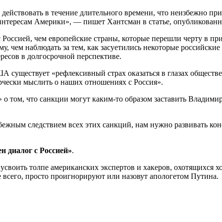
т действовать в течение длительного времени, что неизбежно пр
интересам Америки», — пишет Хантсман в статье, опубликованной 
 Россией, чем европейские страны, которые перешли черту в п
 чем наблюдать за тем, как засуетились некоторые российские
ресов в долгосрочной перспективе.
США существует «рефлексивный страх оказаться в глазах обществ
рчески мыслить о наших отношениях с Россия».
о том, что санкции могут каким-то образом заставить Владими
избежным следствием всех этих санкций, нам нужно развивать ко
ен диалог с Россией»
.
усвоить толпе американских экспертов и хакеров, охотящихся хот
е всего, просто проигнорируют или назовут апологетом Путина.