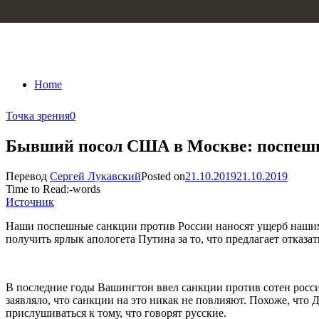
Skip to content
Home
Точка зрения
0
Бывший посол США в Москве: поспешн
Перевод
Сергей Лукавский
Posted on
21.10.2019
21.10.2019
Time to Read:
-
words
Источник
Наши поспешные санкции против России наносят ущерб нашим
получить ярлык апологета Путина за то, что предлагает отказ
В последние годы Вашингтон ввел санкции против сотен росси
заявляло, что санкции на это никак не повлияют. Похоже, чт
прислушиваться к тому, что говорят русские.