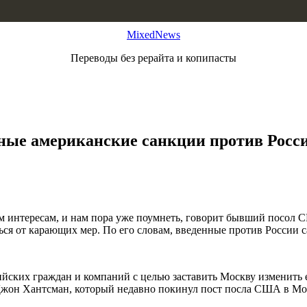
MixedNews
Переводы без рерайта и копипасты
ые американские санкции против Росси
 интересам, и нам пора уже поумнеть, говорит бывший посол 
аться от карающих мер. По его словам, введенные против Росси
йских граждан и компаний с целью заставить Москву изменить е
о Джон Хантсман, который недавно покинул пост посла США в Мо