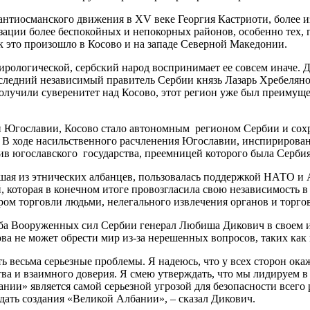
 антиосманского движения в XV веке Георгия Кастриоти, более и
ции более беспокойных и непокорных районов, особенно тех, г
к это произошло в Косово и на западе Северной Македонии.
ологической, сербский народ воспринимает ее совсем иначе. Дел
 последний независимый правитель Сербии князь Лазарь Хребеля
олучили суверенитет над Косово, этот регион уже был преимущ
 Югославии, Косово стало автономным регионом Сербии и сохр
ии. В ходе насильственного расчленения Югославии, инспириров
в югославского государства, преемницей которого была Сербия,
вшая из этнических албанцев, пользовалась поддержкой НАТО 
 которая в конечном итоге провозгласила свою независимость в 2
ом торговли людьми, нелегального извлечения органов и торго
а Вооруженных сил Сербии генерал Любиша Дикович в своем ин
ва не может обрести мир из-за нерешенных вопросов, таких как 
ь весьма серьезные проблемы. Я надеюсь, что у всех сторон окаж
тва и взаимного доверия. Я смею утверждать, что мы лидируем в
нии» является самой серьезной угрозой для безопасности всего
ать создания «Великой Албании», – сказал Дикович.