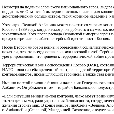
Несмотря на подвиги албанского национального героя, лидера
подданными Османской империи и использовались для колониза
демографическим большинством, тесня коренное население, ка
Хотя идея «Великой Албании» может показаться многим конспир
Косово в 1389 году, когда, несмотря на доблесть и мужество,
захватчиками. Хотя после распада Османской империи сербы п
предусматривали ослабление сербской идентичности Косово.
После Второй мировой войны и образования социалистической
показали, что это всегда оставалось ахиллесовой пятой Серб
урегулированным, что привело к террористической войне проти
Террористическая Армия освобождения Косово (ОАК), состоя
НАТО взяли на себя временный контроль над этой территорией,
контрабандистов, промышляющих героином, а также стал центр
Именно по этой причине бывший начальник Генерального штаб
Албании». Он убежден в том, что район Балканского полуостро
«Если ситуация выйдет из-под контроля, легко могут возникнут
то, что делаем мы, ради укрепления безопасности, сотрудничес
желания строить мир. В конце концов, проблема «Великой Алба
с Албанией и (Северной) Македонией. Возможно, следует ожид