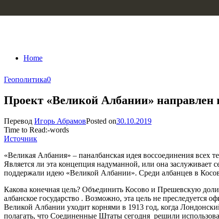
Skip to content
Home
Геополитика
0
Проект «Великой Албании» направлен п
Перевод
Игорь Абрамов
Posted on
30.10.2019
Time to Read:
-
words
Источник
«Великая Албания» – паналбанская идея воссоединения всех т
Является ли эта концепция надуманной, или она заслуживает се
поддержали идею «Великой Албании». Среди албанцев в Косово
Какова конечная цель? Объединить Косово и Прешевскую дол
албанское государство . Возможно, эта цель не преследуется 
Великой Албании уходит корнями в 1913 год, когда Лондонски
полагать, что Соединенные Штаты сегодня решили использоват