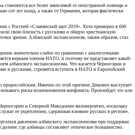
а становится все более зависимой от иностранной помощи и
о сот лет назад, а также от Германии, которая фактически
иях с Россией «Славянский щит 2019». Хотя примерно в 600
ранили свою близость с русскими и общую христианскую
точки зрения. Албанский экспансионизм, таким образом, стал
едонии значительно слабее по сравнению с аналогичными
яется верным членом НАТО, и поэтому не представляет какой-
ием албанского экспансионизма. Что касается Черногории и
бами и русскими, стремятся вступить в НАТО и Европейский
но пророссийским. Именно по этой причине Дикович выступает
ет никакого риска возникновения конфликта. Произойдет это или
 Черногории и Северной Македонии маловероятно, поскольку
лужат ее укреплению, сдерживая влияние русских в регионе.
ергаться давлению албанского экспансионизма при поддержке
долине, где албанцы составляют этническое большинство.