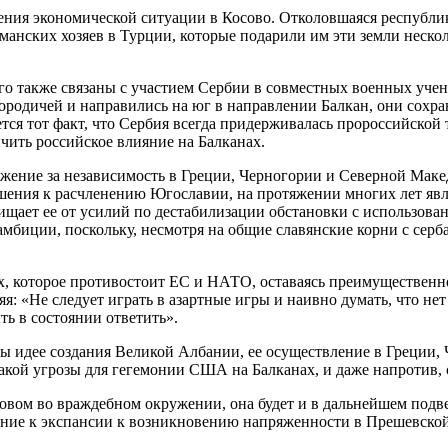
ния экономической ситуации в Косово. Отколовшаяся республик
ских хозяев в Турции, которые подарили им эти земли нескольк
о также связаны с участием Сербии в совместных военных учен
сородичей и направились на юг в направлении Балкан, они сох
тся тот факт, что Сербия всегда придерживалась пророссийской 
ить российское влияние на Балканах.
движение за независимость в Греции, Черногории и Северной Мак
шения к расчленению Югославии, на протяжении многих лет явл
щает ее от усилий по дестабилизации обстановки с использован
амбиции, поскольку, несмотря на общие славянские корни с сер
ах, которое противостоит ЕС и НАТО, оставаясь преимуществен
яя: «Не следует играть в азартные игры и наивно думать, что н
ть в состоянии ответить».
ы идее создания Великой Албании, ее осуществление в Греции,
кой угрозы для гегемонии США на Балканах, и даже напротив, с
овом во враждебном окружении, она будет и в дальнейшем подв
ние к экспансии к возникновению напряженности в Прешевской 