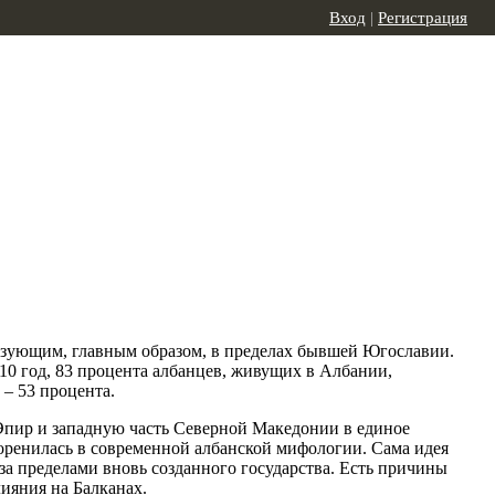
Вход
|
Регистрация
бразующим, главным образом, в пределах бывшей Югославии.
010 год, 83 процента албанцев, живущих в Албании,
– 53 процента.
Эпир и западную часть Северной Македонии в единое
коренилась в современной албанской мифологии. Сама идея
за пределами вновь созданного государства. Есть причины
ияния на Балканах.