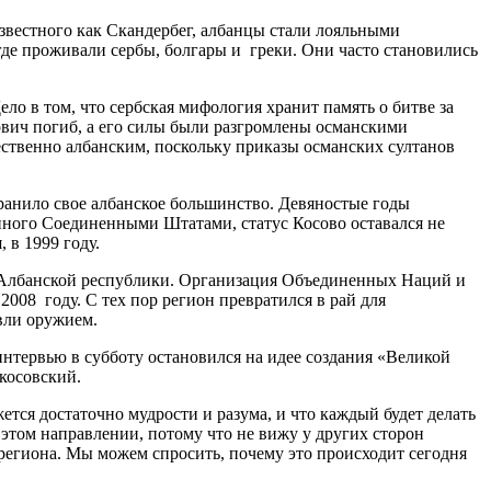
звестного как Скандербег, албанцы стали лояльными
де проживали сербы, болгары и греки. Они часто становились
о в том, что сербская мифология хранит память о битве за
нович погиб, а его силы были разгромлены османскими
ественно албанским, поскольку приказы османских султанов
анило свое албанское большинство. Девяностые годы
анного Соединенными Штатами, статус Косово оставался не
 в 1999 году.
и Албанской республики. Организация Объединенных Наций и
008 году. С тех пор регион превратился в рай для
вли оружием.
тервью в субботу остановился на идее создания «Великой
косовский.
ется достаточно мудрости и разума, и что каждый будет делать
 этом направлении, потому что не вижу у других сторон
 региона. Мы можем спросить, почему это происходит сегодня