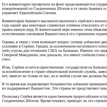
Его комментарии прозвучали на фоне продолжающегося ухудше
пожертвований из Соединенных Штатов и от своих бывших осман
управляет Европейским Союзом.
Комментарии бывшего высокопоставленного сербского военног
году нашей эры некоторые славянские племена откололись от 
православную веру. В значительной мере именно этим объясняе
естественным союзником Вашингтона в его стремлении огранич
Однако, в связи с этим возникает вопрос: почему албанское 
усилиями в Сербии. Греция, за исключением негативного отно
либо угрозы для гегемонии США на Балканах. Именно это защи
Северной Македонии, они доказали, что имеют глобалистские 
союз.
Итак, Сербия остается единственным государством на Балкан
за возобновление в стране обязательной военной службы, заявл
нет, зависит не только от нас, но в любом случае мы должны бы
В то время как подавляющее большинство албанцев привержен
их поддерживает Вашингтон. Эти страны не представляют ника
Поскольку Сербия является единственным пророссийским остр
Соединенных Штатов. Время покажет, приведет ли это стремле