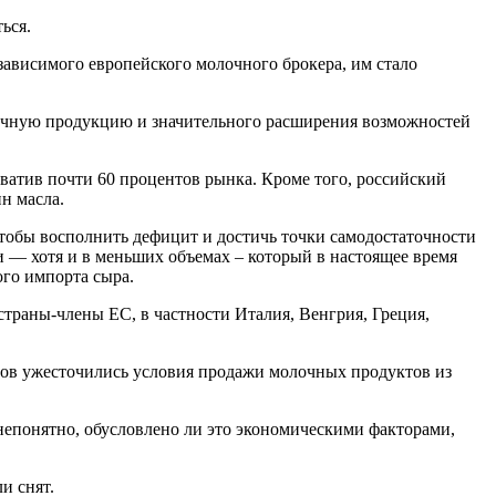
ься.
езависимого европейского молочного брокера, им стало
олочную продукцию и значительного расширения возможностей
хватив почти 60 процентов рынка. Кроме того, российский
н масла.
чтобы восполнить дефицит и достичь точки самодостаточности
 — хотя и в меньших объемах – который в настоящее время
ого импорта сыра.
страны-члены ЕС, в частности Италия, Венгрия, Греция,
ов ужесточились условия продажи молочных продуктов из
а непонятно, обусловлено ли это экономическими факторами,
и снят.