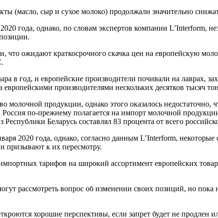
ты (масло, сыр и сухое молоко) продолжали значительно снижат
020 года, однако, по словам экспертов компании L’Interform, н
 позиции.
явили, что ожидают краткосрочного скачка цен на европейскую м
.
ыра в год, и европейские производители почивали на лаврах, за
 европейскими производителями нескольких десятков тысяч тон
во молочной продукции, однако этого оказалось недостаточно, 
 Россия по-прежнему полагается на импорт молочной продукции
з Республики Беларусь составлял 83 процента от всего российск
ря 2020 года, однако, согласно данным L’Interform, некоторые 
 и призывают к их пересмотру.
импортных тарифов на широкий ассортимент европейских товар
ы могут рассмотреть вопрос об изменении своих позиций, но пок
ткроются хорошие перспективы, если запрет будет не продлен ил