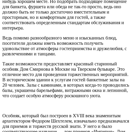
нибудь хорошем месте. Но подобрать подходящее помещение
для банкета, фуршета или обеда не так-то просто, ведь оно
должно быть не только достаточно вместительным и
просторным, но и комфортным для гостей, а также
соответствовать определенным стандартам обслуживания и
интерьера.
Ведь помимо разнообразного меню и изысканных блюд,
посетители должны иметь возможность получить
удовольствие от атмосферы гостеприимства и дружелюбия, с
развлечениями и танцами.
Такие возможности предоставляет красивый старинный
особняк Дом Смирнова в Москве на Тверском бульваре. Это
отличное место для проведения торжественных мероприятий.
В историческом здании к услугам гостей банкетные залы на
20 человек. Залы с каминами, в которых когда-то проводились
балы, украшены барельефами, витражными окна и лепниной,
что создает особую атмосферу роскошного уюта.
Особняк, который был построен в XVIII века знаменитым
архитектором Федором Шехтелем, изначально предназначался
для приемов и торжеств русской знати. У него и было
соответствующее название — дом приемов «Империя». Дом