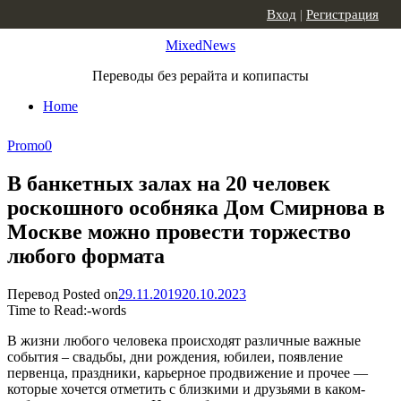
Skip to content
Вход
|
Регистрация
MixedNews
Переводы без рерайта и копипасты
Home
Promo
0
В банкетных залах на 20 человек
роскошного особняка Дом Смирнова в
Москве можно провести торжество
любого формата
Перевод
Posted on
29.11.2019
20.10.2023
Time to Read:
-
words
В жизни любого человека происходят различные важные
события – свадьбы, дни рождения, юбилеи, появление
первенца, праздники, карьерное продвижение и прочее —
которые хочется отметить с близкими и друзьями в каком-