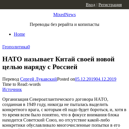
Skip to content
Вход
|
Регистрация
MixedNews
Переводы без рерайта и копипасты
Home
Геополитика
0
НАТО называет Китай своей новой
целью наряду с Россией
Перевод
Сергей Лукавский
Posted on
05.12.2019
04.12.2019
Time to Read:
-
words
Источник
Организация Североатлантического договора НАТО,
созданная в 1949 году, никогда не пыталась выделить
конкретного врага, с которым ей надо будет бороться, и, хотя в
то время всем было понятно, что в фокусе внимания блока
находится Советский Союз, но отсутствие какой-либо
конкретики обуславливало многочисленные попытки в его