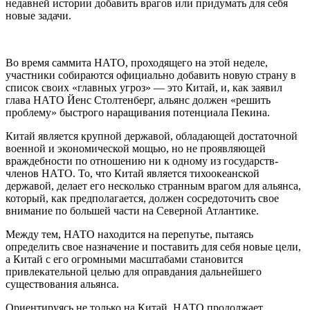
недавней истории добавить врагов или придумать для себя
новые задачи.
Во время саммита НАТО, проходящего на этой неделе,
участники собираются официально добавить новую страну в
список своих «главных угроз» — это Китай, и, как заявил
глава НАТО Йенс Столтенберг, альянс должен «решить
проблему» быстрого наращивания потенциала Пекина.
Китай является крупной державой, обладающей достаточной
военной и экономической мощью, но не проявляющей
враждебности по отношению ни к одному из государств-
членов НАТО. То, что Китай является тихоокеанской
державой, делает его несколько странным врагом для альянса,
который, как предполагается, должен сосредоточить свое
внимание по большей части на Северной Атлантике.
Между тем, НАТО находится на перепутье, пытаясь
определить свое назначение и поставить для себя новые цели,
а Китай с его огромными масштабами становится
привлекательной целью для оправдания дальнейшего
существования альянса.
Ориентируясь не только на Китай, НАТО продолжает