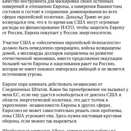
качестве инструмента для маскировки своих истинных
намерений в отношении Европы, а намерения Вашингтона
состояли и состоят в сохранении доминирования во всех
сферах европейской политики. Дональд Трамп не раз
возмущался тем, что в то время как США несут огромные
расходы на финансирование НАТО, чтобы защитить Европу
от России, Европа покупает у России энергоносители.
Участие США в «обеспечении европейской безопасности»
должно быть немедленно прекращено, войска возвращены
домой, а миллиарды долларов направлены на развитие
отечественной экономики, вместо продолжения оккупации
большей части Европы и нацеливания ракет на Россию,
которая не имеет никаких имперских амбиций и не является
источником угрозы.
Европе пора начинать действовать независимо от
Соединенных Штатов. Какое бы пренебрежение ни вызывал у
меня ЕС, если ему удастся освободиться от диктата США в
области энергетической политики, это даст толчок к
укреплению независимости Европы в других сферах.
Евросоюз не может самостоятельно решать свои проблемы,
пока США угрожают ему. Здесь нужна настоящая круговая
оборона, если можно так выразиться.
Швейцарская компания Allseas, которая ведет работы по