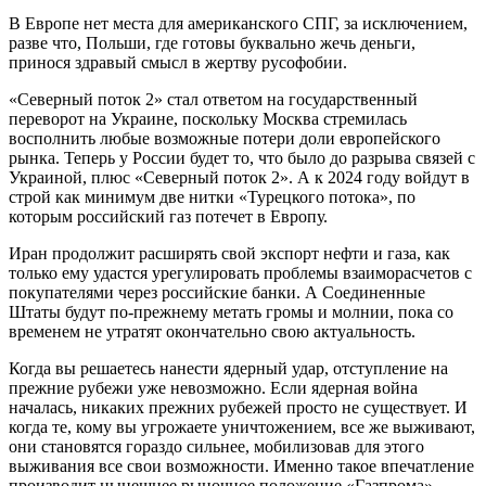
В Европе нет места для американского СПГ, за исключением,
разве что, Польши, где готовы буквально жечь деньги,
принося здравый смысл в жертву русофобии.
«Северный поток 2» стал ответом на государственный
переворот на Украине, поскольку Москва стремилась
восполнить любые возможные потери доли европейского
рынка. Теперь у России будет то, что было до разрыва связей с
Украиной, плюс «Северный поток 2». А к 2024 году войдут в
строй как минимум две нитки «Турецкого потока», по
которым российский газ потечет в Европу.
Иран продолжит расширять свой экспорт нефти и газа, как
только ему удастся урегулировать проблемы взаиморасчетов с
покупателями через российские банки. А Соединенные
Штаты будут по-прежнему метать громы и молнии, пока со
временем не утратят окончательно свою актуальность.
Когда вы решаетесь нанести ядерный удар, отступление на
прежние рубежи уже невозможно. Если ядерная война
началась, никаких прежних рубежей просто не существует. И
когда те, кому вы угрожаете уничтожением, все же выживают,
они становятся гораздо сильнее, мобилизовав для этого
выживания все свои возможности. Именно такое впечатление
производит нынешнее рыночное положение «Газпрома».