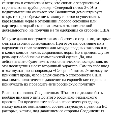
санкциях» в отношении всех, кто связан с завершением
строительства трубопровода «Северный поток 2». Это
недвусмысленно означает, что Вашингтон демонстрирует
открытое пренебрежение к закону и готов осуществлять
карательные меры в отношении любого союзника или
партнера, который смеет заниматься экономической
деятельностью, не получив на то одобрения со стороны США.
Мы уже давно поступаем таким образом со странами, которые
считаем своими соперниками. При этом мы обвиняем их в
нарушениях прав человека или международных законов или,
в конце концов, неких социальных норм. Но в данном случае
речь идет об обычной коммерческой сделке. Да, она
действительно будет иметь геополитические последствия, но
эти последствия носят вторичный характер. Сам по себе ввод
в эксплуатацию газопровода «Северный поток 2» никому не
причинит вреда, чего нельзя сказать о способности США
оказывать политическое давление на европейские страны и
принуждать их проводить антироссийскую политику.
Если на то пошло, Соединенным Штатам не должно быть
вообще никакого дела до этого российско-германского
проекта. Он представляет собой энергетическую сделку
между шестью компаниями, соответствующую правилам ЕС
(которые, кстати, под давлением со стороны Соединенных