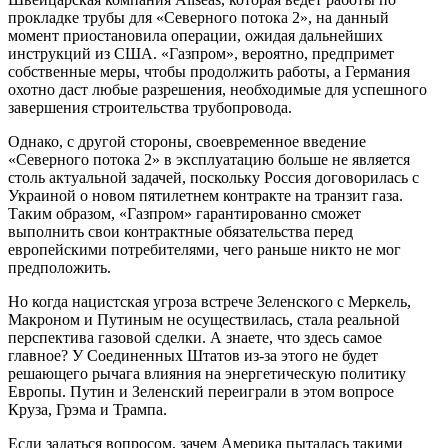
прокладке трубы для «Северного потока 2», на данный
момент приостановила операции, ожидая дальнейших
инструкций из США. «Газпром», вероятно, предпримет
собственные меры, чтобы продолжить работы, а Германия
охотно даст любые разрешения, необходимые для успешного
завершения строительства трубопровода.
Однако, с другой стороны, своевременное введение
«Северного потока 2» в эксплуатацию больше не является
столь актуальной задачей, поскольку Россия договорилась с
Украиной о новом пятилетнем контракте на транзит газа.
Таким образом, «Газпром» гарантированно сможет
выполнить свои контрактные обязательства перед
европейскими потребителями, чего раньше никто не мог
предположить.
Но когда нацистская угроза встрече Зеленского с Меркель,
Макроном и Путиным не осуществилась, стала реальной
перспектива газовой сделки. А знаете, что здесь самое
главное? У Соединенных Штатов из-за этого не будет
решающего рычага влияния на энергетическую политику
Европы. Путин и Зеленский переиграли в этом вопросе
Круза, Грэма и Трампа.
Если задаться вопросом, зачем Америка пыталась такими