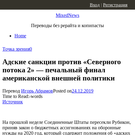
Skip to content
Вход
|
Регистрация
MixedNews
Переводы без рерайта и копипасты
Home
Точка зрения
0
Адские санкции против «Северного
потока 2» — печальный финал
американской внешней политики
Перевод
Игорь Абрамов
Posted on
24.12.2019
Time to Read:
-
words
Источник
На прошлой неделе Соединенные Штаты пересекли Рубикон,
приняв закон о бюджетных ассигнованиях на оборонные
нужды на 2020 год, который содержит положения об «адских