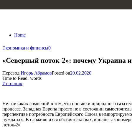
Skip to content
Home
Экономика и финансы
0
«Северный поток-2»: почему Украина 
Перевод
Игорь Абрамов
Posted on
20.02.2020
Time to Read:
-
words
Источник
Нет никаких сомнений в том, что поставки природного газа и
процессе. Западная Европа просто не в состоянии самостоятел
перспективе потребность Европейского Союза в импортируемом 
нуждаться. В сложившихся обстоятельствах, вполне закономерн
поток-2».