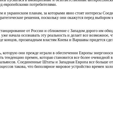
ед европейскими потребителями.
им и украинским планам, за которыми явно стоят интересы Соед
тратегические решения, поскольку они окажутся перед выбором
станцирование от России и сближение с Западом дорого им обхо
уже начала осознавать эту реальность и делает все возможное,
онце концов, прозападным властям Киева и Варшавы придется сд
, которую они прежде играли в обеспечении Европы энергоноси
ь тенденцию премен, которая становится все более очевидной в
льянсов. Соединенные Штаты и Западная Европа все больше отда
цессов такова, что биполярное мировое устройство времен хол