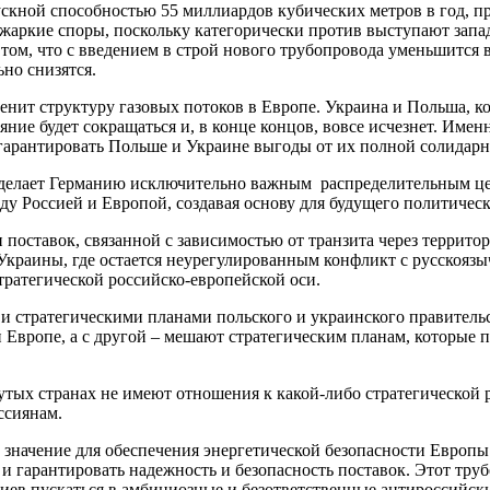
ускной способностью 55 миллиардов кубических метров в год, п
 жаркие споры, поскольку категорически против выступают запа
 том, что с введением в строй нового трубопровода уменьшится
но снизятся.
нит структуру газовых потоков в Европе. Украина и Польша, ко
ние будет сокращаться и, в конце концов, вовсе исчезнет. Имен
гарантировать Польше и Украине выгоды от их полной солидарн
» сделает Германию исключительно важным распределительным ц
 Россией и Европой, создавая основу для будущего политическо
и поставок, связанной с зависимостью от транзита через терри
 Украины, где остается неурегулированным конфликт с русскоя
тратегической российско-европейской оси.
 стратегическими планами польского и украинского правительст
 Европе, а с другой – мешают стратегическим планам, которые
утых странах не имеют отношения к какой-либо стратегической 
ссиянам.
значение для обеспечения энергетической безопасности Европы
 и гарантировать надежность и безопасность поставок. Этот тру
ев пускаться в амбициозные и безответственные антироссийск