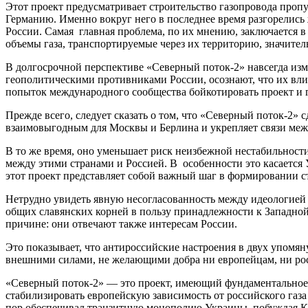
Этот проект предусматривает строительство газопровода проп
Германию. Именно вокруг него в последнее время разгорелись
России. Самая главная проблема, по их мнению, заключается в
объемы газа, транспортируемые через их территорию, значитель
В долгосрочной перспективе «Северный поток-2» навсегда изме
геополитическими противниками России, осознают, что их влия
попыток международного сообщества бойкотировать проект и 
Прежде всего, следует сказать о том, что «Северный поток-2
взаимовыгодным для Москвы и Берлина и укрепляет связи между
В то же время, оно уменьшает риск неизбежной нестабильност
между этими странами и Россией. В особенности это касается
этот проект представляет собой важный шаг в формировании с
Нетрудно увидеть явную несогласованность между идеологией и
общих славянских корней в пользу принадлежности к Западной
причине: они отвечают также интересам России.
Это показывает, что антироссийские настроения в двух упомян
внешними силами, не желающими добра ни европейцам, ни ро
«Северный поток-2» — это проект, имеющий фундаментальное 
стабилизировать европейскую зависимость от российского газа
пор обеспечивал транзитную монополию Украины, побуждая Ки