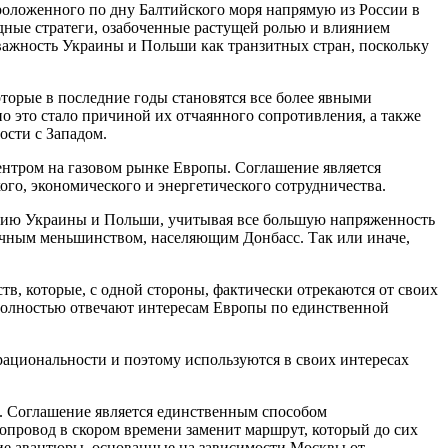
роложенного по дну Балтийского моря напрямую из России в
дные стратеги, озабоченные растущей ролью и влиянием
 важность Украины и Польши как транзитных стран, поскольку
торые в последние годы становятся все более явными
но это стало причиной их отчаянного сопротивления, а также
ости с Западом.
ентром на газовом рынке Европы. Соглашение является
го, экономического и энергетического сотрудничества.
торию Украины и Польши, учитывая все большую напряженность
зычным меньшинством, населяющим Донбасс. Так или иначе,
в, которые, с одной стороны, фактически отрекаются от своих
 полностью отвечают интересам Европы по единственной
рациональности и поэтому используются в своих интересах
. Соглашение является единственным способом
бопровод в скором времени заменит маршрут, который до сих
ие авантюры, основанные на зависимости Москвы от