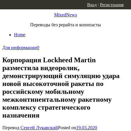
Skip to content
Вход
|
Регистрация
MixedNews
Переводы без рерайта и копипасты
Home
Для информации
0
Корпорация Lockheed Martin
разместила видеоролик,
демонстрирующий симуляцию удара
новой высокоточной ракеты по
российскому мобильному
межконтинентальному ракетному
комплексу стратегического
назначения
Перевод
Сергей Лукавский
Posted on
19.03.2020