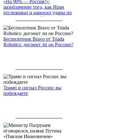
«На 90% — Россия?»:
разоблачение того, как Иран
отслеживал и наносил удары по
американским войскам
Беспилотник Bravo от Triada
Robotics: догонит ли он Россию?
Трамп и сигнал России: вы
побеждаете