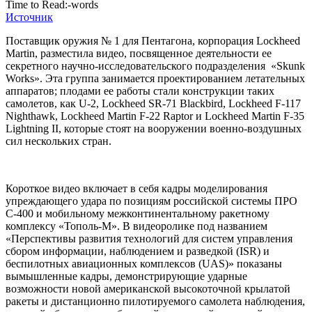
Time to Read:
-
words
Источник
Поставщик оружия № 1 для Пентагона, корпорация Lockheed
Martin, разместила видео, посвященное деятельности ее
секретного научно-исследовательского подразделения «Skunk
Works». Эта группа занимается проектированием летательных
аппаратов; плодами ее работы стали конструкции таких
самолетов, как U-2, Lockheed SR-71 Blackbird, Lockheed F-117
Nighthawk, Lockheed Martin F-22 Raptor и Lockheed Martin F-35
Lightning II, которые стоят на вооружении военно-воздушных
сил нескольких стран.
Короткое видео включает в себя кадры моделирования
упреждающего удара по позициям российской системы ПРО
С-400 и мобильному межконтинентальному ракетному
комплексу «Тополь-М». В видеоролике под названием
«Перспективы развития технологий для систем управления
сбором информации, наблюдением и разведкой (ISR) и
беспилотных авиационных комплексов (UAS)» показаны
вымышленные кадры, демонстрирующие ударные
возможности новой американской высокоточной крылатой
ракеты и дистанционно пилотируемого самолета наблюдения,