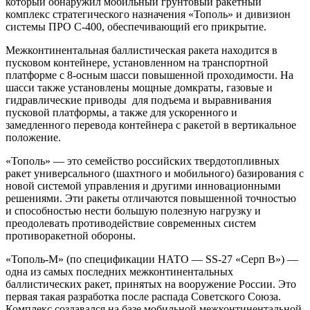
который обнаружил мобильный грунтовый ракетный
комплекс стратегического назначения «Тополь» и дивизион
системы ПРО С-400, обеспечивающий его прикрытие.
Межконтинентальная баллистическая ракета находится в
пусковом контейнере, установленном на транспортной
платформе с 8-осным шасси повышенной проходимости. На
шасси также установлены мощные домкраты, газовые и
гидравлические приводы для подъема и выравнивания
пусковой платформы, а также для ускоренного и
замедленного перевода контейнера с ракетой в вертикальное
положение.
«Тополь» — это семейство российских твердотопливных
ракет универсального (шахтного и мобильного) базирования с
новой системой управления и другими инновационными
решениями. Эти ракеты отличаются повышенной точностью
и способностью нести большую полезную нагрузку и
преодолевать противодействие современных систем
противоракетной обороны.
«Тополь-М» (по спецификации НАТО — SS-27 «Серп В») —
одна из самых последних межконтинентальных
баллистических ракет, принятых на вооружение России. Это
первая такая разработка после распада Советского Союза.
Комплекс создавался на базе мобильной межконтинентальной