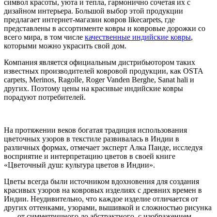
символ красоты, уюта и тепла, гармонично сочетая их с
дизайном интерьера. Большой выбор этой продукции
предлагает интернет-магазин ковров likecarpets, где
представлены в ассортименте ковры и ковровые дорожки со
всего мира, в том числе
качественные индийские ковры
,
которыми можно украсить свой дом.
Компания является официальным дистрибьютором таких
известных производителей ковровой продукции, как OSTA
carpets, Merinos, Ragolle, Roger Vanden Berghe, Sanat hali и
других. Поэтому цены на красивые индийские ковры
порадуют потребителей.
На протяжении веков богатая традиция использования
цветочных узоров в текстиле развивалась в Индии в
различных формах, отмечает эксперт Алка Панде, исследуя
восприятие и интерпретацию цветов в своей книге
«Цветочный душ: культура цветов в Индии».
Цветы всегда были источником вдохновения для создания
красивых узоров на ковровых изделиях с древних времен в
Индии. Неудивительно, что каждое изделие отличается от
других оттенками, узорами, вышивкой и сложностью рисунка
— . от симметричного до абстрактного, с изображением