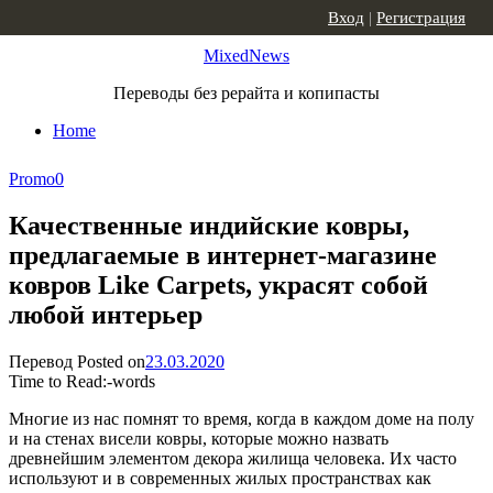
Skip to content
Вход
|
Регистрация
MixedNews
Переводы без рерайта и копипасты
Home
Promo
0
Качественные индийские ковры,
предлагаемые в интернет-магазине
ковров Like Carpets, украсят собой
любой интерьер
Перевод
Posted on
23.03.2020
Time to Read:
-
words
Многие из нас помнят то время, когда в каждом доме на полу
и на стенах висели ковры, которые можно назвать
древнейшим элементом декора жилища человека. Их часто
используют и в современных жилых пространствах как