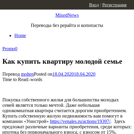
Skip to content
Вход
|
Регистрация
MixedNews
Переводы без рерайта и копипасты
Home
Promo
0
Как купить квартиру молодой семье
Перевод
molten
Posted on
18.04.2020
18.04.2020
Time to Read:
-
words
Покупка собственного жилья для большинства молодых
семей является только мечтой. Даже небольшая
однокомнатная квартира считается дорогим приобретением.
Купить собственную жилую недвижимость вам помогут в
компании «Унистрой»
https://venales.ru/actions/19397/
. Здесь
предложат различные варианты приобретения, среди которых:
ипотека без первоначального взноса, с взносом от 15%,