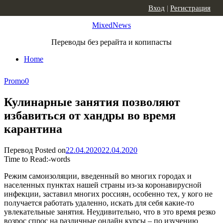
Skip to content
Вход
|
Регистрация
MixedNews
Переводы без рерайта и копипасты
Home
Promo
0
Кулинарные занятия позволяют
избавиться от хандры во время
карантина
Перевод
Posted on
22.04.2020
22.04.2020
Time to Read:
-
words
Режим самоизоляции, введенный во многих городах и
населенных пунктах нашей страны из-за коронавирусной
инфекции, заставил многих россиян, особенно тех, у кого не
получается работать удаленно, искать для себя какие-то
увлекательные занятия. Неудивительно, что в это время резко
возрос спрос на различные онлайн курсы – по изучению