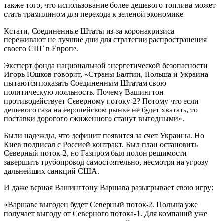
также того, что использование более дешевого топлива может
стать трамплином для перехода к зеленой экономике.
Кстати, Соединенные Штаты из-за коронакризиса
переживают не лучшие дни для стратегии распространения
своего СПГ в Европе.
Эксперт фонда национальной энергетической безопасности
Игорь Юшков говорит, «Страны Балтии, Польша и Украина
пытаются показать Соединенным Штатам свою
политическую лояльность. Почему Вашингтон
противодействует Северному потоку-2? Потому что если
дешевого газа на европейском рынке не будет хватать, то
поставки дорогого сжиженного станут выгодными».
Были надежды, что дефицит появится за счет Украины. Но
Киев подписал с Россией контракт. Был план остановить
Северный поток-2, но Газпром был полон решимости
завершить трубопровод самостоятельно, несмотря на угрозу
дальнейших санкций США.
И даже верная Вашингтону Варшава разыгрывает свою игру:
«Варшаве выгоден будет Северный поток-2. Польша уже
получает выгоду от Северного потока-1. Для компаний уже