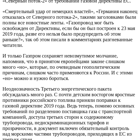
«Северный поток-2» от требований газовой директивы ЕС.
«Смертельный удар от немецких властей», «Германия наконец
отказалась от Северного потока-2», такими заголовками были
полны все новостные ленты. «Газопровод мог быть
освобожден от Директивы, если бы он был построен к 23 мая
2019 года, разве его нельзя было предупредить об этом
раньше?», так об этом писали в комментариях разгневанные
читатели.
И только Газпром сохраняет невозмутимое молчание,
напомнив, что в принятом европейцами законе слишком
много «но», которые, по очевидным геополитическим
причинам, слишком часто применяются к России. И с этими
«но» можно и нужно бороться.
Неоднозначность Третьего энергетического пакета
обсуждалась много раз. С почти детским восторгом яростные
противники российского топлива приняли поправки к
газовой директиве 2019 года. Ведь теперь, помимо основных
требований по разделению поставщика газа с транспортной
компанией, доступа третьих сторон к содержимому
трубопровода, недискриминационных тарифов и
прозрачности, в документ включен обязательный контроль
над морскими частями трубопроводов, приходящих в ЕС из
третьих стран.