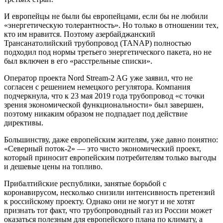
И европейцы не были бы европейцами, если бы не любили
«энергетическую толерантность». Но только в отношении тех,
кто им нравится. Поэтому азербайджанский
Трансанатолийский трубопровод (TANAP) полностью
подходил под нормы третьего энергетического пакета, но не
был включен в его «расстрельные списки».
Оператор проекта Nord Stream-2 AG уже заявил, что не
согласен с решением немецкого регулятора. Компания
подчеркнула, что к 23 мая 2019 года трубопровод «с точки
зрения экономической функциональности» был завершен,
поэтому никаким образом не подпадает под действие
директивы.
Большинству, даже европейским жителям, уже давно понятно:
«Северный поток-2» — это чисто экономический проект,
который приносит европейским потребителям только выгоды
и дешевые цены на топливо.
Прибалтийские республики, занятые борьбой с
коронавирусом, несколько снизили интенсивность претензий
к российскому проекту. Однако они не могут и не хотят
признать тот факт, что трубопроводный газ из России может
оказаться полезным для европейского плана по климату, а