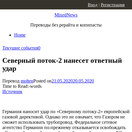
Skip to content
Вход
|
Регистрация
MixedNews
Переводы без рерайта и копипасты
Home
Текущие события
0
Северный поток-2 нанесет ответный
удар
Перевод
molten
Posted on
21.05.2020
20.05.2020
Time to Read:
-
words
Источник
Германия наносит удар по «Северному потоку-2» европейской
газовой директивой. Однако это не означает, что Газпром не
сможет использовать трубопровод. Федеральное сетевое
агентство Германии по-прежнему отказывается освобождать