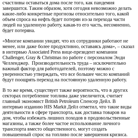
счастливы оставаться дома после того, как пандемия
завершится. Таким образом, хотя сегодня невозможно делать
какие-либо конкретные прогнозы относительно того, какой
объем спроса на нефть будет потерян из-за перехода части
людей на удаленную работу, какая-то его часть, несомненно,
будет потеряна.
«Многие компании увидят, что их сотрудники работают не
менее, или даже более продуктивно, оставаясь дома», – сказал
в интервью Associated Press вице-президент компании
Challenger, Gray & Christmas по работе с персоналом Энди
Челленджер. Производительность труда – исключительно
важный фактор для работодателей, поэтому можно с
уверенностью утверждать, что все большее число компаний
будут поощрять переход на постоянную удаленную работу.
В то же время, существует также вероятность, что в других
секторах потребление топлива даже увеличится, считает
главный экономист British Petroleum Спенсер Дейл. В
интервью изданию HIS Markit Дейл отметил, что такие виды
деятельности в сфере транспорта, как доставка товаров на
дом, чтобы избежать лишних походов в продовольственные
магазины, а также более частое использование личного
транспорта вместо общественного, могут создать
повышенный спрос на топливо после завершения кризиса.