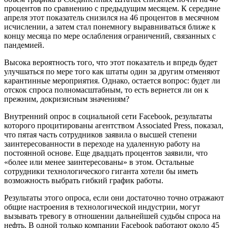
процентов по сравнению с предыдущим месяцем. К середине
апреля этот показатель снизился на 46 процентов в месячном
исчислении, а затем стал понемногу выравниваться ближе к
концу месяца по мере ослабления ограничений, связанных с
пандемией.
Высока вероятность того, что этот показатель и впредь будет
улучшаться по мере того как штаты один за другим отменяют
карантинные мероприятия. Однако, остается вопрос: будет ли
отскок спроса полномасштабным, то есть вернется ли он к
прежним, докризисным значениям?
Внутренний опрос в социальной сети Facebook, результаты
которого процитированы агентством Associated Press, показал,
что пятая часть сотрудников заявила о высшей степени
заинтересованности в переходе на удаленную работу на
постоянной основе. Еще двадцать процентов заявили, что
«более или менее заинтересованы» в этом. Остальные
сотрудники технологического гиганта хотели бы иметь
возможность выбрать гибкий график работы.
Результаты этого опроса, если они достаточно точно отражают
общие настроения в технологической индустрии, могут
вызывать тревогу в отношении дальнейшей судьбы спроса на
нефть. В одной только компании Facebook работают около 45