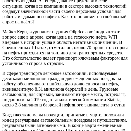
работать из дома. А теперь давайте представим себе
ситуацию, когда все компании в секторе высоких технологий
создадут значительной части своего персонала условия для
работы из домашнего офиса. Как это повлияет на глобальный
спрос на нефть?
Майкл Керн, журналист издания Oilprice.com’ поднял этот
вопрос еще в апреле, когда цена на техасскую нефть WTI
впервые в истории ушла в область негативных значений. В
Соединенных Штатах, отметил он, около 70 процентов спроса
на нефть приходится на топливо для транспортных средств.
Это обстоятельство делает транспорт ключевым фактором для
устойчивого спроса в отрасли.
В сфере транспорта легковые автомобили, используемые
десятками миллионов граждан для ежедневных поездок на
работу, обеспечивают наибольшую долю спроса на нефть,
эквивалентную 8,31 миллиона баррелей в день. Грузовые
автомобили, для справки, занимают второе место, потребляя,
по данным на 2019 год от аналитической компании Statista,
около 2,8 миллиона баррелей нефтяного эквивалента в сутки.
Когда жесткие меры изоляции, принятые в марте, положили
конец регулярным автомобильным поездкам и путешествиям,
результаты были мгновенными. В конце марта ежедневный
объем трафика в Соединенных Штатах снизился почти на 40