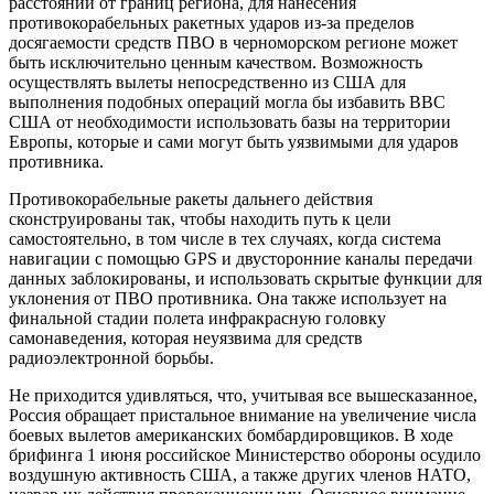
расстоянии от границ региона, для нанесения
противокорабельных ракетных ударов из-за пределов
досягаемости средств ПВО в черноморском регионе может
быть исключительно ценным качеством. Возможность
осуществлять вылеты непосредственно из США для
выполнения подобных операций могла бы избавить ВВС
США от необходимости использовать базы на территории
Европы, которые и сами могут быть уязвимыми для ударов
противника.
Противокорабельные ракеты дальнего действия
сконструированы так, чтобы находить путь к цели
самостоятельно, в том числе в тех случаях, когда система
навигации с помощью GPS и двусторонние каналы передачи
данных заблокированы, и использовать скрытые функции для
уклонения от ПВО противника. Она также использует на
финальной стадии полета инфракрасную головку
самонаведения, которая неуязвима для средств
радиоэлектронной борьбы.
Не приходится удивляться, что, учитывая все вышесказанное,
Россия обращает пристальное внимание на увеличение числа
боевых вылетов американских бомбардировщиков. В ходе
брифинга 1 июня российское Министерство обороны осудило
воздушную активность США, а также других членов НАТО,