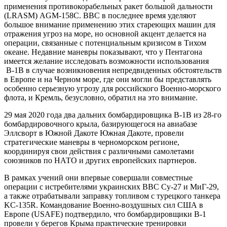
применения противокорабельных ракет большой дальности
(LRASM) AGM-158C. ВВС в последнее время уделяют
большое внимание применению этих стареющих машин для
отражения угроз на море, но основной акцент делается на
операции, связанные с потенциальным кризисом в Тихом
океане. Недавние маневры показывают, что у Пентагона
имеется желание исследовать возможности использования
В-1В в случае возникновения непредвиденных обстоятельств
в Европе и на Черном море, где они могли бы представлять
особенно серьезную угрозу для российского Военно-морского
флота, и Кремль, безусловно, обратил на это внимание.
29 мая 2020 года два дальних бомбардировщика В-1В из 28-го
бомбардировочного крыла, базирующегося на авиабазе
Эллсворт в Южной Дакоте Южная Дакоте, провели
стратегические маневры в черноморском регионе,
координируя свои действия с различными самолетами
союзников по НАТО и других европейских партнеров.
В рамках учений они впервые совершали совместные
операции с истребителями украинских ВВС Су-27 и МиГ-29,
а также отрабатывали заправку топливом с турецкого танкера
KC-135R. Командование Военно-воздушных сил США в
Европе (USAFE) подтвердило, что бомбардировщики B-1
провели у берегов Крыма практические тренировки