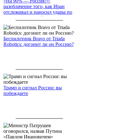
«На 90% — Россия?»:
разоблачение того, как Иран
отслеживал и наносил удары по
американским войскам
Беспилотник Bravo от Triada
Robotics: догонит ли он Россию?
Трамп и сигнал России: вы
побеждаете