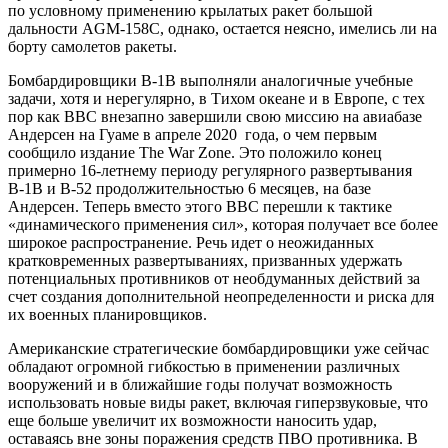
по условному применению крылатых ракет большой
дальности AGM-158C, однако, остается неясно, имелись ли на
борту самолетов ракеты.
Бомбардировщики В-1В выполняли аналогичные учебные
задачи, хотя и нерегулярно, в Тихом океане и в Европе, с тех
пор как ВВС внезапно завершили свою миссию на авиабазе
Андерсен на Гуаме в апреле 2020 года, о чем первым
сообщило издание The War Zone. Это положило конец
примерно 16-летнему периоду регулярного развертывания
В-1В и В-52 продолжительностью 6 месяцев, на базе
Андерсен. Теперь вместо этого ВВС перешли к тактике
«динамического применения сил», которая получает все более
широкое распространение. Речь идет о неожиданных
кратковременных развертываниях, призванных удержать
потенциальных противников от необдуманных действий за
счет создания дополнительной неопределенности и риска для
их военных планировщиков.
Американские стратегические бомбардировщики уже сейчас
обладают огромной гибкостью в применении различных
вооружений и в ближайшие годы получат возможность
использовать новые виды ракет, включая гиперзвуковые, что
еще больше увеличит их возможности наносить удар,
оставаясь вне зоны поражения средств ПВО противника. В