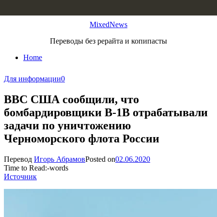
Skip to content
MixedNews
Переводы без рерайта и копипасты
Home
Для информации
0
ВВС США сообщили, что
бомбардировщики В-1В отрабатывали
задачи по уничтожению
Черноморского флота России
Перевод
Игорь Абрамов
Posted on
02.06.2020
Time to Read:
-
words
Источник