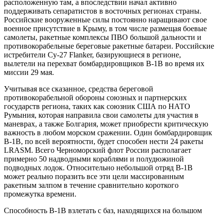
расположенную там, а впоследствии начал активно
поддерживать сепаратистов в восточных регионах страны.
Российские вооруженные силы постоянно наращивают свое
военное присутствие в Крыму, в том числе размещая боевые
самолеты, ракетные комплексы ПВО большой дальности и
противокорабельные береговые ракетные батареи. Российские
истребители Су-27 Flanker, базирующиеся в регионе,
вылетели на перехват бомбардировщиков В-1В во время их
миссии 29 мая.
Учитывая все сказанное, средства береговой
противокорабельной обороны союзных и партнерских
государств региона, таких как союзник США по НАТО
Румыния, которая направила свои самолеты для участия в
маневрах, а также Болгария, может приобрести критическую
важность в любом морском сражении. Один бомбардировщик
В-1В, по всей вероятности, будет способен нести 24 ракеты
LRASM. Всего Черноморский флот России располагает
примерно 50 надводными кораблями и полудюжиной
подводных лодок. Относительно небольшой отряд В-1В
может реально поразить все эти цели массированным
ракетным залпом в течение сравнительно короткого
промежутка времени.
Способность В-1В взлетать с баз, находящихся на большом