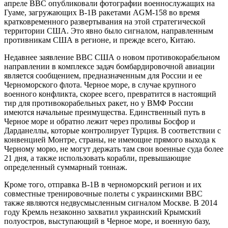
апреле ВВС опубликовали фотографии военнослужащих на
Гуаме, загружающих В-1В ракетами AGM-158 во время
кратковременного развертывания на этой стратегической
территории США. Это явно было сигналом, направленным
противникам США в регионе, и прежде всего, Китаю.
Недавнее заявление ВВС США о новом противокорабельном
направлении в комплексе задач бомбардировочной авиации
является сообщением, предназначенным для России и ее
Черноморского флота. Черное море, в случае крупного
военного конфликта, скорее всего, превратится в настоящий
тир для противокорабельных ракет, но у ВМФ России
имеются начальные преимущества. Единственный путь в
Черное море и обратно лежит через проливы Босфор и
Дарданеллы, которые контролирует Турция. В соответствии с
конвенцией Монтре, страны, не имеющие прямого выхода к
Черному морю, не могут держать там свои военные суда более
21 дня, а также использовать корабли, превышающие
определенный суммарный тоннаж.
Кроме того, отправка В-1В в черноморский регион и их
совместные тренировочные полеты с украинскими ВВС
также являются недвусмысленным сигналом Москве. В 2014
году Кремль незаконно захватил украинский Крымский
полуостров, выступающий в Черное море, и военную базу,