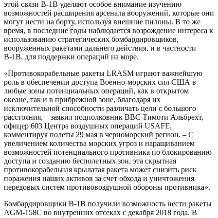
этой связи В-1В уделяют особое внимание изучению
возможностей расширения арсенала вооружений, которые они
могут нести на борту, используя внешние пилоны. В то же
время, в последние годы наблюдается возрождение интереса к
использованию стратегических бомбардировщиков,
вооруженных ракетами дальнего действия, и в частности
В-1В, для поддержки операций на море.
«Противокорабельные ракеты LRASM играют важнейшую
роль в обеспечении доступа Военно-морских сил США в
любые зоны потенциальных операций, как в открытом
океане, так и в прибрежной зоне, благодаря их
исключительной способности различать цели с большого
расстояния, – заявил подполковник ВВС Тимоти Альбрехт,
офицер 603 Центра воздушных операций USAFE,
комментируя полеты 29 мая в черноморский регион. – С
увеличением количества морских угроз и наращиванием
возможностей потенциального противника по блокированию
доступа и созданию бесполетных зон, эта скрытная
противокорабельная крылатая ракета может снизить риск
поражения наших активов за счет обхода и уничтожения
передовых систем противовоздушной обороны противника».
Бомбардировщики В-1В получили возможность нести ракеты
AGM-158C во внутренних отсеках с декабря 2018 года. В