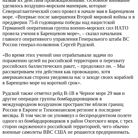
назвав их действия провокационными. Основное внимание
уделялось воздушно-морским маневрам, которые
Североатлантический союз провел в начале мая в Баренцевом
море. «Впервые после завершения Второй мировой войны и в
преддверии 75-й годовщины победы над нацистской
Германией оперативная группа военно-морских сил НАТО
провела учения в Баренцевом море», – сказал начальник
главного оперативного управления Генерального штаба ВС
России генерал-полковник Сергей Рудской.
«Во время этих учений они отрабатывали задачи по
поражению целей на российской территории и перехвату
российских баллистических ракет, – продолжил он. – Мы
рассматриваем эти действия как провокацию, хотя
американская сторона уведомила нас о заходе своих кораблей
в Баренцево море на короткий срок».
Рудской также отметил рейд В-1В в Черное море 29 мая и
другие операции группы бомбардировщиков в
международном воздушном пространстве вблизи границ
России в Европе и Тихоокеанском регионе в последние
месяцы. В том числе он упомянул о беспрецедентном полете
одного из бомбардировщиков в район Охотского моря, с трех
сторон окруженного российской территорией, чего обычно
военные самолеты ВВС США не решаются предпринимать.