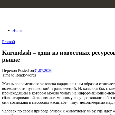
Skip to content
Home
Promo
0
Karandash – один из новостных ресурс
рынке
Перевод
Posted on
31.07.2020
Time to Read:
-
words
Жизнь современного человека кардинальным образом отличается 
возможности путешествий и развлечений. И, казалось бы, с к
происходящем в котором можно узнать на информационно-нов
сбалансированной экономике, мирному сосуществованию без во
они возможны в массоовм масштабе – идут несоизмеримо медле
Человек по своей природе близок к животному миру, где идет 