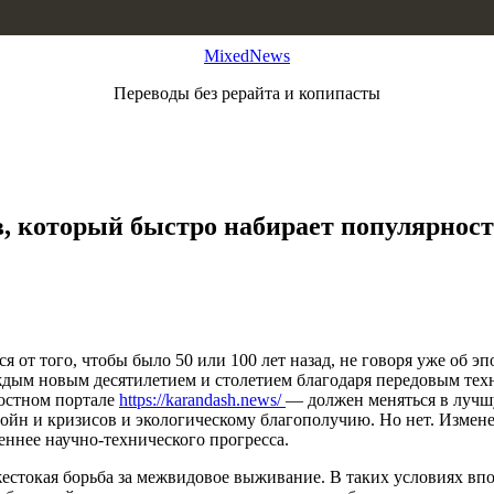
MixedNews
Переводы без рерайта и копипасты
ов, который быстро набирает популярно
от того, чтобы было 50 или 100 лет назад, не говоря уже об эп
аждым новым десятилетием и столетием благодаря передовым тех
остном портале
https://karandash.news/
— должен меняться в лучш
йн и кризисов и экологическому благополучию. Но нет. Измене
ннее научно-технического прогресса.
жестокая борьба за межвидовое выживание. В таких условиях вп