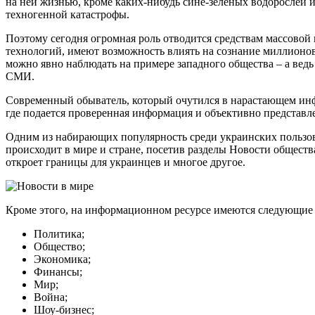
на ней жизнью, кроме каких-нибудь сине-зеленых водорослей и
техногенной катастрофы.
Поэтому сегодня огромная роль отводится средствам массово
технологий, имеют возможность влиять на сознание миллионов,
можно явно наблюдать на примере западного общества – а вед
СМИ.
Современный обыватель, который очутился в нарастающем инф
где подается проверенная информация и объективно представл
Одним из набирающих популярность среди украинских пользова
происходит в мире и стране, посетив разделы Новости обществ
откроет границы для украинцев и многое другое.
Кроме этого, на информационном ресурсе имеются следующие 
Политика;
Общество;
Экономика;
Финансы;
Мир;
Война;
Шоу-бизнес;