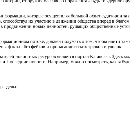
 бактерий, от оружия массового поражения – будь то ядерное о
й информации, которые осуществляя большой охват аудитории 
 способствуя их участию в движении общества вперед в благом 
ь в продвижении новых ценностей, рушащих общественные устои
ормационном потоке, должен подумать о том, чтобы найти тако
ены факты– без фейков и пропагандистских трюков и уловок.
телей новостных ресурсов является портал Karandash. Здесь мо
а и Последние новости. Например, можно посмотреть, какая буде
разделы: