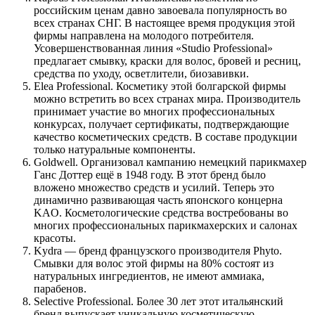
российским ценам давно завоевала популярность во
всех странах СНГ. В настоящее время продукция этой
фирмы направлена на молодого потребителя.
Усовершенствованная линия «Studio Professional»
предлагает смывку, краски для волос, бровей и ресниц,
средства по уходу, осветлители, биозавивки.
Elea Professional. Косметику этой болгарской фирмы
можно встретить во всех странах мира. Производитель
принимает участие во многих профессиональных
конкурсах, получает сертификаты, подтверждающие
качество косметических средств. В составе продукции
только натуральные компоненты.
Goldwell. Организовал кампанию немецкий парикмахер
Ганс Доттер ещё в 1948 году. В этот бренд было
вложено множество средств и усилий. Теперь это
динамично развивающая часть японского концерна
KAO. Косметологические средства востребованы во
многих профессиональных парикмахерских и салонах
красоты.
Kydra — бренд французского производителя Phyto.
Смывки для волос этой фирмы на 80% состоят из
натуральных ингредиентов, не имеют аммиака,
парабенов.
Selective Professional. Более 30 лет этот итальянский
бренд выпускает уникальную косметическую