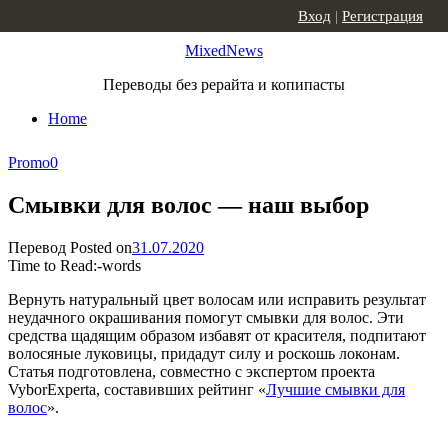
Skip to content
Вход
|
Регистрация
MixedNews
Переводы без рерайта и копипасты
Home
Promo
0
Смывки для волос — наш выбор
Перевод
Posted on
31.07.2020
Time to Read:
-
words
Вернуть натуральный цвет волосам или исправить результат
неудачного окрашивания помогут смывки для волос. Эти
средства щадящим образом избавят от красителя, подпитают
волосяные луковицы, придадут силу и роскошь локонам.
Статья подготовлена, совместно с экспертом проекта
VyborExperta, составивших рейтинг «
Лучшие смывки для
волос
».