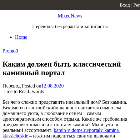
Skip to content
Вход
|
Ре
MixedNews
Переводы без рерайта и копипасты
Home
Promo
0
Каким должен быть классический
каминный портал
Перевод
Posted on
12.08.2020
Time to Read:
-
words
Без чего сложно представить идеальный дом? Без камина.
Веками его «английский» вариант считается символом
домашнего уюта, а любование огнем – самым
аристократичным способом отдыха. Какие же требования
предъявляет классика к порталу камина? Мы изучили
реальный ассортимент:
kamin-v-dome.ru/portaly-kamina-
klassicheskie
– и хотим поделиться своими выводами.