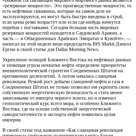
«Важной составляющей мирового нефтяного рынка являются
«резервные мощности». Это производственные мощности, то
есть нефтяные скважины, которые на самом деле не
эксплуатируются, но могут быть быстро введены в строй,
если цены резко возрастут или если где-нибудь начнутся
перебои с поставками. Сегодня большая часть мировых
резервных мощностей находится в Саудовской Аравии, а
часть — в Объединенных Арабских Эмиратах и ​​Кувейте», —
написал на этой неделе вице-председатель IHS Markit Дэниэл
Ергин в своей статье для Dallas Morning News.
Укрепление позиций Ближнего Востока на нефтяных рынках
и зловещая угроза нехватки нефти определяли приоритеты
внешнеполитической стратегии Соединенных Штатов на
протяжении десятилетий. А потом началась сланцевая
революция. Резкий рост добычи сланцевой нефти и газа в
Соединенных Штатах не только позволил им укрепить свою
собственную энергетическую безопасность и стать менее
зависимыми от импорта черного золота, но и изменил
геополитический курс всего мира, и особенно Ближнего
Востока, где на основе собственной энергетической
самодостаточности и экспорта нефти появилась целая
империя.
В своей статье под названием «Как сланцевая революция
перекроила глобальную политическую карту» Ергин