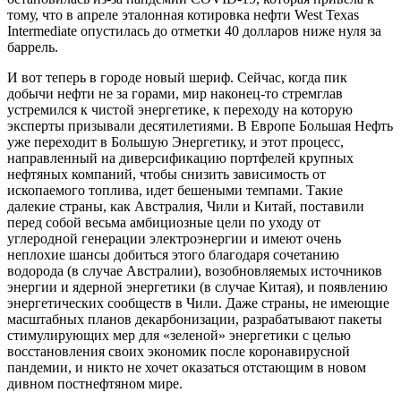
тому, что в апреле эталонная котировка нефти West Texas
Intermediate опустилась до отметки 40 долларов ниже нуля за
баррель.
И вот теперь в городе новый шериф. Сейчас, когда пик
добычи нефти не за горами, мир наконец-то стремглав
устремился к чистой энергетике, к переходу на которую
эксперты призывали десятилетиями. В Европе Большая Нефть
уже переходит в Большую Энергетику, и этот процесс,
направленный на диверсификацию портфелей крупных
нефтяных компаний, чтобы снизить зависимость от
ископаемого топлива, идет бешеными темпами. Такие
далекие страны, как Австралия, Чили и Китай, поставили
перед собой весьма амбициозные цели по уходу от
углеродной генерации электроэнергии и имеют очень
неплохие шансы добиться этого благодаря сочетанию
водорода (в случае Австралии), возобновляемых источников
энергии и ядерной энергетики (в случае Китая), и появлению
энергетических сообществ в Чили. Даже страны, не имеющие
масштабных планов декарбонизации, разрабатывают пакеты
стимулирующих мер для «зеленой» энергетики с целью
восстановления своих экономик после коронавирусной
пандемии, и никто не хочет оказаться отстающим в новом
дивном постнефтяном мире.