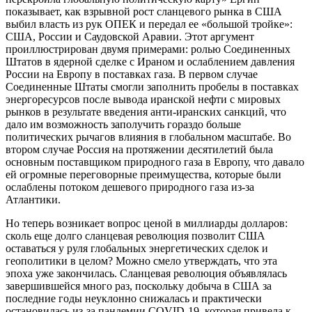
показывает, как взрывной рост сланцевого рынка в США
выбил власть из рук ОПЕК и передал ее «большой тройке»:
США, России и Саудовской Аравии. Этот аргумент
проиллюстрирован двумя примерами: ролью Соединенных
Штатов в ядерной сделке с Ираном и ослаблением давления
России на Европу в поставках газа. В первом случае
Соединенные Штаты смогли заполнить пробелы в поставках
энергоресурсов после вывода иранской нефти с мировых
рынков в результате введения анти-иранских санкций, что
дало им возможность заполучить гораздо больше
политических рычагов влияния в глобальном масштабе. Во
втором случае Россия на протяжении десятилетий была
основным поставщиком природного газа в Европу, что давало
ей огромные переговорные преимущества, которые были
ослаблены потоком дешевого природного газа из-за
Атлантики.
Но теперь возникает вопрос ценой в миллиарды долларов:
сколь еще долго сланцевая революция позволит США
оставаться у руля глобальных энергетических сделок и
геополитики в целом? Можно смело утверждать, что эта
эпоха уже закончилась. Сланцевая революция объявлялась ​​
завершившейся много раз, поскольку добыча в США за
последние годы неуклонно снижалась и практически
остановилась из-за пандемии COVID-19, которая привела к