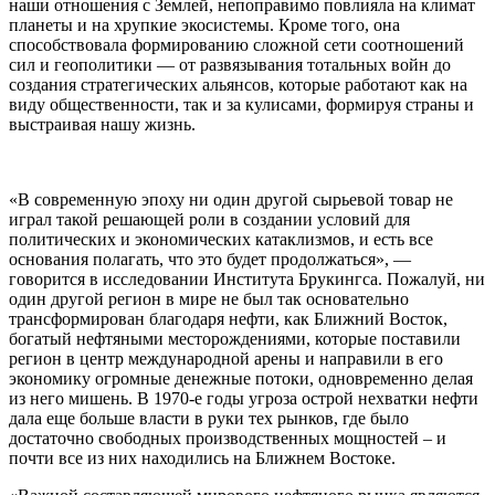
наши отношения с Землей, непоправимо повлияла на климат
планеты и на хрупкие экосистемы. Кроме того, она
способствовала формированию сложной сети соотношений
сил и геополитики — от развязывания тотальных войн до
создания стратегических альянсов, которые работают как на
виду общественности, так и за кулисами, формируя страны и
выстраивая нашу жизнь.
«В современную эпоху ни один другой сырьевой товар не
играл такой решающей роли в создании условий для
политических и экономических катаклизмов, и есть все
основания полагать, что это будет продолжаться», —
говорится в исследовании Института Брукингса. Пожалуй, ни
один другой регион в мире не был так основательно
трансформирован благодаря нефти, как Ближний Восток,
богатый нефтяными месторождениями, которые поставили
регион в центр международной арены и направили в его
экономику огромные денежные потоки, одновременно делая
из него мишень. В 1970-е годы угроза острой нехватки нефти
дала еще больше власти в руки тех рынков, где было
достаточно свободных производственных мощностей – и
почти все из них находились на Ближнем Востоке.