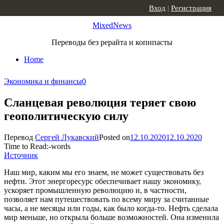
Skip to content
Вход
|
Регистрация
MixedNews
Переводы без рерайта и копипасты
Home
Экономика и финансы
0
Сланцевая революция теряет свою
геополитическую силу
Перевод
Сергей Лукавский
Posted on
12.10.2020
12.10.2020
Time to Read:
-
words
Источник
Наш мир, каким мы его знаем, не может существовать без
нефти. Этот энергоресурс обеспечивает нашу экономику,
ускоряет промышленную революцию и, в частности,
позволяет нам путешествовать по всему миру за считанные
часы, а не месяцы или годы, как было когда-то. Нефть сделала
мир меньше, но открыла больше возможностей. Она изменила