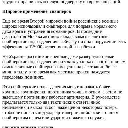
трудно запрашивать огневую поддержку во время операций.
Широкое применение снайперов
Еще во время Второй мировой войны российские военные
широко использовали снайперов для подрыва морального
духа врага и устранения командиров.
В последние
десятилетия Москва активно вкладывалась в элитные
снайперские подразделения: сейчас у них на вооружении есть
эффективная Т-5000 отечественной разработки.
На Украине российские военные даже развернули целые
снайперские подразделения на узких участках фронта, причем
самые элитные снайперы размещены на расстоянии более
мили в тылу, в то время как местные прокси находятся
передовых позициях.
Эти снайперские подразделения могут поражать более
крупные группировки противника точным огнем, а затем по
залёгшему противнику работает артиллерия.
В руководстве
предлагается только два тактических ответа: либо
немедленный выход из боя, даже ценой некоторых потерь,
чтобы не попасть под удар артиллерии, либо ответ точным
снайперским огнем или ударом из тяжелого оружия.
Оружия запрета доступа