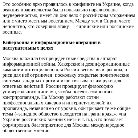
Это особенно ярко проявилось в конфликте на Украине, когда
реакция правительства была изначально парализована
неуверенностью, имеет ли оно дело с российским вторжением
или с чисто местным восстанием.
Между тем в Сирии часто
непонятно, кто совершил атаку — сирийские или российские
военные.
Кибервойна и информационные операции в
наступательных целях
Москва вложила беспрецедентные средства в аппарат
информационной войны. Хакерские и дезинформационные
кампании потенциально для России весьма выигрышны, а
риск для неё ограничен, поскольку открытые политические
системы западных противников связывают им руки для
ответных действий. России проецирует философию
универсального цинизма, чтобы посеять сомнения в
контрпропаганде. На Москву работают сотни
профессиональных хакеров и интернет-троллей; их
пропаганда, независимо от уровня, обыгрывает те же общие
темы («западное общество находится на грани краха», «на
Украине российских военных нет» и т. п.), Это помогает
формировать благоприятное для Москвы международное
общественное мнение.