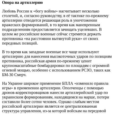
Опора на артиллерию
Любовь России к «богу войны» насчитывает несколько
столетий, и, согласно руководству, в её тактике по-прежнему
артиллерии отводится решающая роль в уничтожении
вражеских формирований, в то время как маневренным
подразделениям предоставляется зачищать уцелевших.
В
целом же российские военные сейчас стремятся держать
противника «на расстоянии вытянутой руки» от своих
передовых позиций.
В то время как западные военные все чаще используют
артиллерию для нанесения высокоточных ударов по позициям
противника, российская армия по-прежнему ценит
крупномасштабные бомбардировки по площадям с огромной
огневой мощью, особенно с использованием РСЗО, таких как
БМ-30 Смерч.
На Украине широкое применение БПЛА «изменило правила
игры» в применении артиллерии.
Ополченцы с помощью
дронов-корректировщиков нанесли артиллерийский удар по
украинским формированиям, находящимся на марше, потери
составили более сотни человек.
Однако слабым местом
российской артиллерии является ее централизованная
структура управления, из-за которой войскам на передовой