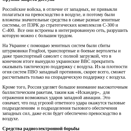
Российские войска, в отличие от западных, не привыкли
полагаться на превосходство в воздухе, и поэтому были
вложены значительные средства в самые разные зенитные
системы, от ПЗРК до стратегических комплексов С-300 и
С-400. Все они встроены в интегрированную сеть, разрушить
которую можно с большим трудом.
На Украине с помощью зенитных систем были сбиты
штурмовики Frogfoot, транспортные и боевые вертолеты и
даже транспортный самолет с полной загрузкой, что в
конечном итоге вынудило украинские ВВС прекратить
оказывать тактическую поддержку с воздуха.
Из-за плотности
огня систем ПВО западный противник, скорее всего, сможет
рассчитывать только на спорадическую поддержку с воздуха.
Кроме того, Россия уделяет большое внимание высокоточным
баллистическим ракетам, таким как «Искандер», для
отражения возможных ударов западной авиации.
Это
означает, что под угрозой ответного удара окажутся тыловые
подразделениям и подразделения тылового обеспечения
западных сил, даже если будет обеспечено превосходство в
воздухе.
Средства радиоэлектронной борьбы