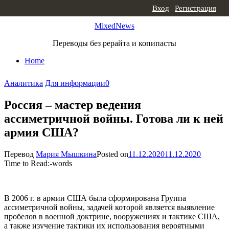
Skip to content
Вход
|
Регистрация
MixedNews
Переводы без рерайта и копипасты
Home
Аналитика
Для информации
0
Россия – мастер ведения
ассиметричной войны. Готова ли к ней
армия США?
Перевод
Мария Мышкина
Posted on
11.12.2020
11.12.2020
Time to Read:
-
words
В 2006 г. в армии США была сформирована Группа
ассиметричной войны, задачей которой является выявление
пробелов в военной доктрине, вооружениях и тактике США,
а также изучение тактики их использования вероятными