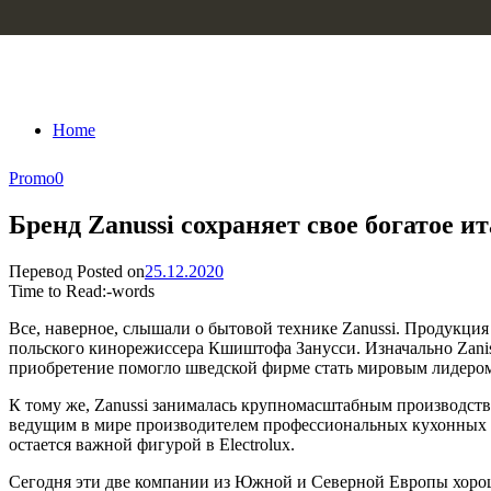
Skip to content
Home
Promo
0
Бренд Zanussi сохраняет свое богатое и
Перевод
Posted on
25.12.2020
Time to Read:
-
words
Все, наверное, слышали о бытовой технике Zanussi. Продукция
польского кинорежиссера Кшиштофа Занусси. Изначально Zanis
приобретение помогло шведской фирме стать мировым лидером 
К тому же, Zanussi занималась крупномасштабным производством
ведущим в мире производителем профессиональных кухонных т
остается важной фигурой в Electrolux.
Сегодня эти две компании из Южной и Северной Европы хорошо