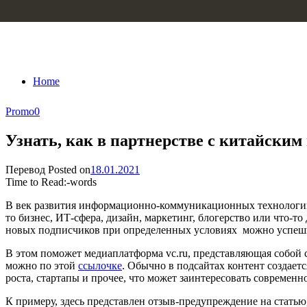
Skip to content
Home
Promo
0
Узнать, как в партнерстве с китайски
Перевод
Posted on
18.01.2021
Time to Read:
-
words
В век развития информационно-коммуникационных технологий 
то бизнес, ИТ-сфера, дизайн, маркетинг, блогерство или что-т
новых подписчиков при определенных условиях можно успеш
В этом поможет медиаплатформа vc.ru, представляющая собой 
можно по этой
ссылочке
. Обычно в подсайтах контент создает
роста, стартапы и прочее, что может заинтересовать современн
К примеру, здесь представлен отзыв-предупреждение на статью,