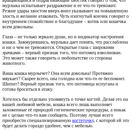
вращающийся и подрагивающий хвостик говорит о том, что
мурлыка испытывает раздражение и ее что-то тревожит.
Резкие удары хвостом вверх-вниз указывают на повышенную
злость и желание атаковать. Чуть изогнутый кончик говорит о
внутреннем спокойствии и благодушие – котик или кошечка
всем довольны.
Глаза – не только зеркало души, но и индикатор настроения
кошки. Зажмурившись, мурлыка дает понять, что расслаблена
и ни о чем не тревожится. Открытые глаза с широкими
зрачками – верный признак того, что питомец взволнован.
Это может также говорить о любопытстве со стороны
животного.
Ваша кошка мурлычет? Она всем довольна! Протяжно
мяукает? Скорее всего, она голодна или что-то ее беспокоит.
Шипит? Верный признак того, что питомица испугана и
готова броситься в атаку.
Хотелось бы отдельно упомянуть о точке когтей. Делая это на
вашей любимой мебели, кошка всего лишь выполняет
заложенные её природой гигиенические процедуры, а никак
не с целью что-то вам сообщить. Поэтому лучше всего
приобрести специализированную
когтеточку
, с которой ей это
будет делать гораздо удобнее, чем с мебелью.