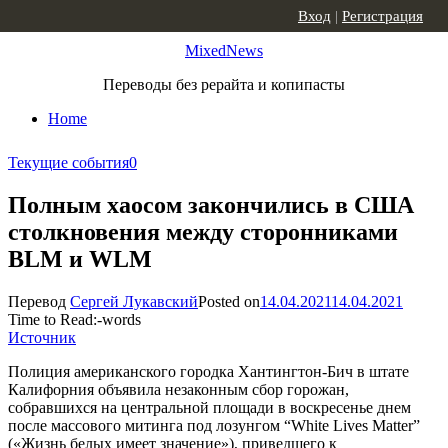
Skip to content
Вход
|
Регистрация
MixedNews
Переводы без рерайта и копипасты
Home
Текущие события
0
Полным хаосом закончились в США
столкновения между сторонниками
BLM и WLM
Перевод
Сергей Лукавский
Posted on
14.04.2021
14.04.2021
Time to Read:
-
words
Источник
Полиция американского городка Хантингтон-Бич в штате
Калифорния объявила незаконным cбор горожан,
собравшихся на центральной площади в воскресенье днем
после массового митинга под лозунгом “White Lives Matter”
(«Жизнь белых имеет значение»), приведшего к