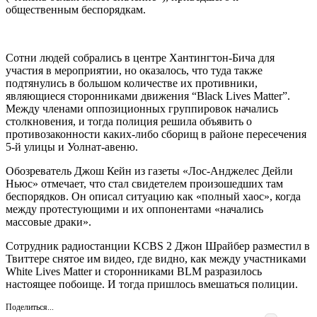
общественным беспорядкам.
Сотни людей собрались в центре Хантингтон-Бича для
участия в мероприятии, но оказалось, что туда также
подтянулись в большом количестве их противники,
являющиеся сторонниками движения “Black Lives Matter”.
Между членами оппозиционных группировок начались
столкновения, и тогда полиция решила объявить о
противозаконности каких-либо сборищ в районе пересечения
5-й улицы и Уолнат-авеню.
Обозреватель Джош Кейн из газеты «Лос-Анджелес Дейли
Ньюс» отмечает, что стал свидетелем произошедших там
беспорядков. Он описал ситуацию как «полный хаос», когда
между протестующими и их оппонентами «начались
массовые драки».
Сотрудник радиостанции KCBS 2 Джон Шрайбер разместил в
Твиттере снятое им видео, где видно, как между участниками
White Lives Matter и сторонниками BLM разразилось
настоящее побоище. И тогда пришлось вмешаться полиции.
Поделиться...