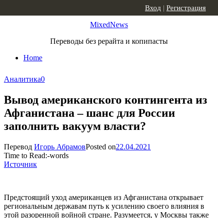
Skip to content
Вход
|
Регистрация
MixedNews
Переводы без рерайта и копипасты
Home
Аналитика
0
Вывод американского контингента из
Афганистана – шанс для России
заполнить вакуум власти?
Перевод
Игорь Абрамов
Posted on
22.04.2021
Time to Read:
-
words
Источник
Предстоящий уход американцев из Афганистана открывает
региональным державам путь к усилению своего влияния в
этой разоренной войной стране. Разумеется, у Москвы также