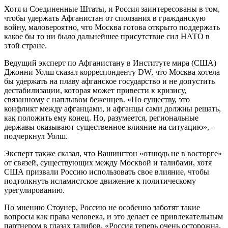
Хотя и Соединенные Штаты, и Россия заинтересованы в том,
чтобы удержать Афганистан от сползания в гражданскую
войну, маловероятно, что Москва готова открыто поддержать
какое бы то ни было дальнейшее присутствие сил НАТО в
этой стране.
Ведущий эксперт по Афганистану в Институте мира (США)
Джонни Уолш сказал корреспонденту DW, что Москва хотела
бы удержать на плаву афганское государство и не допустить
дестабилизации, которая может привести к кризису,
связанному с наплывом беженцев. «По существу, это
конфликт между афганцами, и афганцы сами должны решать,
как положить ему конец. Но, разумеется, региональные
державы оказывают существенное влияние на ситуацию», –
подчеркнул Уолш.
Эксперт также сказал, что Вашингтон «отнюдь не в восторге»
от связей, существующих между Москвой и талибами, хотя
США призвали Россию использовать свое влияние, чтобы
подтолкнуть исламистское движение к политическому
урегулированию.
По мнению Стоунер, Россию не особенно заботят такие
вопросы как права человека, и это делает ее привлекательным
партнером в глазах талибов. «Россия теперь очень осторожна.