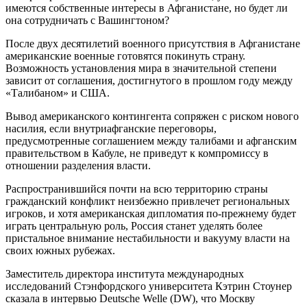
имеются собственные интересы в Афганистане, но будет ли
она сотрудничать с Вашингтоном?
После двух десятилетий военного присутствия в Афганистане
американские военные готовятся покинуть страну.
Возможность установления мира в значительной степени
зависит от соглашения, достигнутого в прошлом году между
«Талибаном» и США.
Вывод американского контингента сопряжен с риском нового
насилия, если внутриафганские переговоры,
предусмотренные соглашением между талибами и афганским
правительством в Кабуле, не приведут к компромиссу в
отношении разделения власти.
Распространившийся почти на всю территорию страны
гражданский конфликт неизбежно привлечет региональных
игроков, и хотя американская дипломатия по-прежнему будет
играть центральную роль, Россия станет уделять более
пристальное внимание нестабильности и вакууму власти на
своих южных рубежах.
Заместитель директора института международных
исследований Стэнфордского университета Кэтрин Стоунер
сказала в интервью Deutsche Welle (DW), что Москву