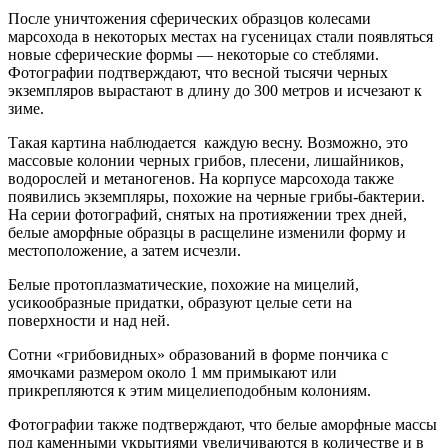
После уничтожения сферических образцов колесами
марсохода в некоторых местах на гусеницах стали появляться
новые сферические формы — некоторые со стеблями.
Фотографии подтверждают, что весной тысячи черных
экземпляров вырастают в длину до 300 метров и исчезают к
зиме.
Такая картина наблюдается каждую весну. Возможно, это
массовые колонии черных грибов, плесени, лишайников,
водорослей и метаногенов. На корпусе марсохода также
появились экземпляры, похожие на черные грибы-бактерии.
На серии фотографий, снятых на протияжении трех дней,
белые аморфные образцы в расщелине изменили форму и
местоположение, а затем исчезли.
Белые протоплазматические, похожие на мицелий,
усикообразные придатки, образуют целые сети на
поверхности и над ней.
Сотни «грибовидных» образований в форме пончика с
ямочками размером около 1 мм примыкают или
прикрепляются к этим мицелиеподобным колониям.
Фотографии также подтверждают, что белые аморфные массы
под каменными укрытиями увеличиваются в количестве и в