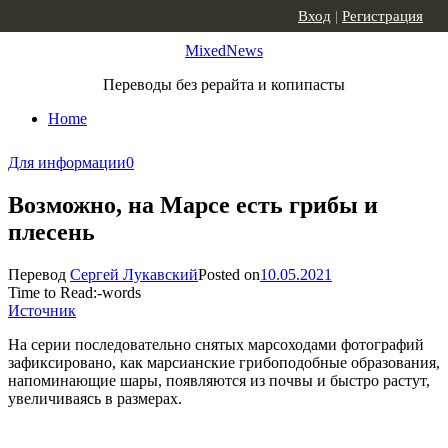
Skip to content
Вход
|
Регистрация
MixedNews
Переводы без рерайта и копипасты
Home
Для информации
0
Возможно, на Марсе есть грибы и
плесень
Перевод
Сергей Лукавский
Posted on
10.05.2021
Time to Read:
-
words
Источник
На серии последовательно снятых марсоходами фотографий
зафиксировано, как марсианские грибоподобные образования,
напоминающие шары, появляются из почвы и быстро растут,
увеличиваясь в размерах.