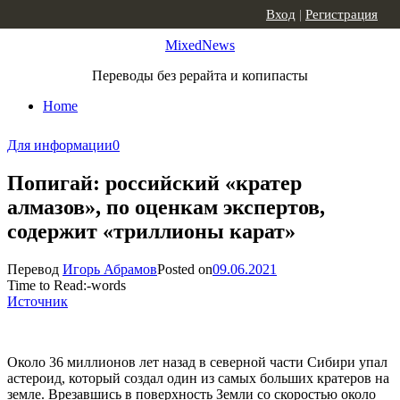
Skip to content
Вход
|
Регистрация
MixedNews
Переводы без рерайта и копипасты
Home
Для информации
0
Попигай: российский «кратер
алмазов», по оценкам экспертов,
содержит «триллионы карат»
Перевод
Игорь Абрамов
Posted on
09.06.2021
Time to Read:
-
words
Источник
Около 36 миллионов лет назад в северной части Сибири упал
астероид, который создал один из самых больших кратеров на
земле. Врезавшись в поверхность Земли со скоростью около