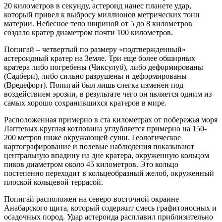
20 километров в секунду, астероид нанес планете удар,
который привел к выбросу миллионов метрических тонн
материи. Небесное тело шириной от 5 до 8 километров
создало кратер диаметром почти 100 километров.
Попигай – четвертый по размеру «подтвержденный»
астероидный кратер на Земле. Три еще более обширных
кратера либо погребены (Чиксулуб), либо деформированы
(Садбери), либо сильно разрушены и деформированы
(Вредефорт). Попигай был лишь слегка изменен под
воздействием эрозии, в результате чего он является одним из
самых хорошо сохранившихся кратеров в мире.
Расположенная примерно в ста километрах от побережья моря
Лаптевых круглая котловина углубляется примерно на 150-
200 метров ниже окружающей суши. Геологическое
картографирование и полевые наблюдения показывают
центральную впадину на дне кратера, окруженную кольцом
пиков диаметром около 45 километров. Это кольцо
постепенно переходит в кольцеобразный желоб, окруженный
плоской кольцевой террасой.
Попигай расположен на северо-восточной окраине
Анабарского щита, который содержит смесь графитоносных и
осадочных пород. Удар астероида расплавил приблизительно