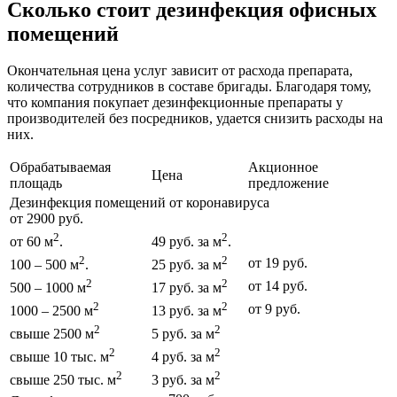
Сколько стоит дезинфекция офисных
помещений
Окончательная цена услуг зависит от расхода препарата,
количества сотрудников в составе бригады. Благодаря тому,
что компания покупает дезинфекционные препараты у
производителей без посредников, удается снизить расходы на
них.
Обрабатываемая
Акционное
Цена
площадь
предложение
Дезинфекция помещений от коронавируса
от 2900 руб.
2
2
от 60 м
.
49 руб. за м
.
2
2
от 19 руб.
100 – 500 м
.
25 руб. за м
2
2
от 14 руб.
500 – 1000 м
17 руб. за м
2
2
от 9 руб.
1000 – 2500 м
13 руб. за м
2
2
свыше 2500 м
5 руб. за м
2
2
свыше 10 тыс. м
4 руб. за м
2
2
свыше 250 тыс. м
3 руб. за м