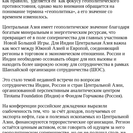
как правило, уделяется ей как фокусу геополитического
противостояния, однако мало внимания обращается на
понимание термина «геополитика», а его значение со
временем изменилось.
Центральная Азия имеет геополитическое значение благодаря
богатым минеральным и энергетическим ресурсам, что
превращает её в поле соперничества для главных участников
Новой Большой Игры. Для Индии Центральная Азия важна
как мост между Южной Азией и Европой, соединяющий
регионы в торговом и экономическом отношении. России и
Индии необходимо осознавать общие для них вызовы и
находить более широкую основу для сотрудничества в рамках
Шанхайской организации сотрудничества (ШОС).
Это стало темой недавней встречи по вопросам
сотрудничества Индии, России и стран Центральной Азии,
организованной перспективным аналитическим центром
Tirotama Foundation (Индия) и Фондом Горчакова (Россия).
На конференции российские докладчики выразили
озабоченность тем, что за счёт доходов, получаемых от
экспорта нефти, газа и полезных ископаемых из Центральной
Азии, финансируются террористические организации. Регион
остаётся ценным активом, если говорить об идущем за него
геополитическом соперничестве, но он не получил столь же