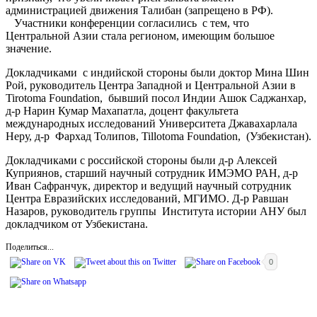
администрацией движения Талибан (запрещено в РФ).
Участники конференции согласились с тем, что
Центральной Азии стала регионом, имеющим большое
значение.
Докладчиками с индийской стороны были доктор Мина Шин
Рой, руководитель Центра Западной и Центральной Азии в
Tirotoma Foundation, бывший посол Индии Ашок Саджанхар,
д-р Нарин Кумар Махапатла, доцент факультета
международных исследований Университета Джавахарлала
Неру, д-р Фархад Толипов, Tillotoma Foundation, (Узбекистан).
Докладчиками с российской стороны были д-р Алексей
Куприянов, старший научный сотрудник ИМЭМО РАН, д-р
Иван Сафранчук, директор и ведущий научный сотрудник
Центра Евразийских исследований, МГИМО. Д-р Равшан
Назаров, руководитель группы Института истории АНУ был
докладчиком от Узбекистана.
Поделиться...
0