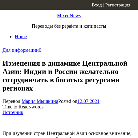
Skip to content
Вход
|
Регистрация
MixedNews
Переводы без рерайта и копипасты
Home
Для информации
0
Изменения в динамике Центральной
Азии: Индии и России желательно
сотрудничать в богатых ресурсами
регионах
Перевод
Мария Мышкина
Posted on
12.07.2021
Time to Read:
-
words
Источник
При изучении стран Центральной Азии основное внимание,