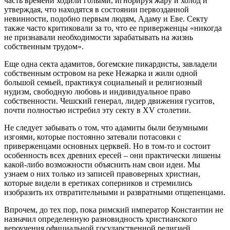
часть времени ходили голыми, игнорируя жару и холод и
утверждая, что находятся в состоянии первозданной
невинности, подобно первым людям, Адаму и Еве. Секту
также часто критиковали за то, что ее приверженцы «никогда
не признавали необходимости зарабатывать на жизнь
собственным трудом».
Еще одна секта адамитов, богемские пикардисты, завладели
собственным островом на реке Нежарка и жили одной
большой семьей, практикуя социальный и религиозный
нудизм, свободную любовь и индивидуальное право
собственности. Чешский генерал, лидер движения гуситов,
почти полностью истребил эту секту в XV столетии.
Не следует забывать о том, что адамиты были безумными
изгоями, которые постоянно затевали потасовки с
приверженцами основных церквей. Но в том-то и состоит
особенность всех древних ересей – они практически лишены
какой-либо возможности объяснить нам свои идеи. Мы
узнаем о них только из записей правоверных христиан,
которые видели в еретиках соперников и стремились
изобразить их отвратительными и развратными отщепенцами.
Впрочем, до тех пор, пока римский император Константин не
назначил определенную разновидность христианского
вероучения официальной государственной религией