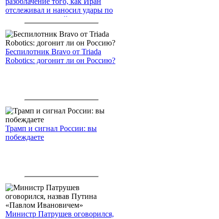
разоблачение того, как Иран
отслеживал и наносил удары по
американским войскам
Беспилотник Bravo от Triada
Robotics: догонит ли он Россию?
Трамп и сигнал России: вы
побеждаете
Министр Патрушев оговорился,