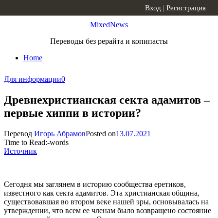
Skip to content
Вход
|
Регистрация
MixedNews
Переводы без рерайта и копипасты
Home
Для информации
0
Древнехристианская секта адамитов –
первые хиппи в истории?
Перевод
Игорь Абрамов
Posted on
13.07.2021
Time to Read:
-
words
Источник
Сегодня мы заглянем в историю сообщества еретиков,
известного как секта адамитов. Эта христианская община,
существовавшая во втором веке нашей эры, основывалась на
утверждении, что всем ее членам было возвращено состояние