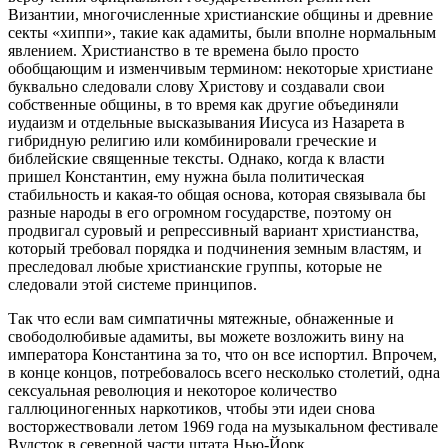
Византии, многочисленные христианские общины и древние
секты «хиппи», такие как адамиты, были вполне нормальным
явлением. Христианство в те времена было просто
обобщающим и изменчивым термином: некоторые христиане
буквально следовали слову Христову и создавали свои
собственные общины, в то время как другие объединяли
иудаизм и отдельные высказывания Иисуса из Назарета в
гибридную религию или комбинировали греческие и
библейские священные тексты. Однако, когда к власти
пришел Константин, ему нужна была политическая
стабильность и какая-то общая основа, которая связывала бы
разные народы в его огромном государстве, поэтому он
продвигал суровый и репрессивный вариант христианства,
который требовал порядка и подчинения земным властям, и
преследовал любые христианские группы, которые не
следовали этой системе принципов.
Так что если вам симпатичны мятежные, обнаженные и
свободолюбивые адамиты, вы можете возложить вину на
императора Константина за то, что он все испортил. Впрочем,
в конце концов, потребовалось всего несколько столетий, одна
сексуальная революция и некоторое количество
галлюциногенных наркотиков, чтобы эти идеи снова
восторжествовали летом 1969 года на музыкальном фестивале
Вудсток в северной части штата Нью-Йорк.