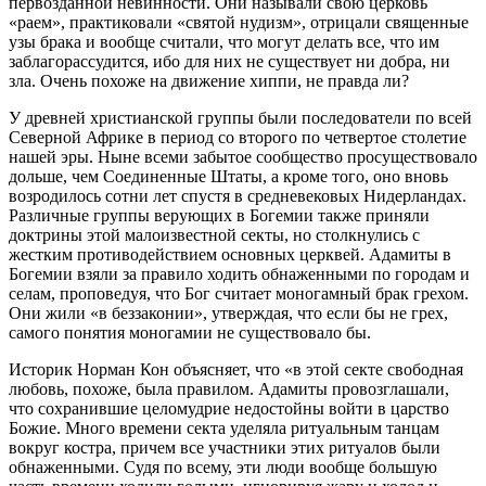
первозданной невинности. Они называли свою церковь
«раем», практиковали «святой нудизм», отрицали священные
узы брака и вообще считали, что могут делать все, что им
заблагорассудится, ибо для них не существует ни добра, ни
зла. Очень похоже на движение хиппи, не правда ли?
У древней христианской группы были последователи по всей
Северной Африке в период со второго по четвертое столетие
нашей эры. Ныне всеми забытое сообщество просуществовало
дольше, чем Соединенные Штаты, а кроме того, оно вновь
возродилось сотни лет спустя в средневековых Нидерландах.
Различные группы верующих в Богемии также приняли
доктрины этой малоизвестной секты, но столкнулись с
жестким противодействием основных церквей. Адамиты в
Богемии взяли за правило ходить обнаженными по городам и
селам, проповедуя, что Бог считает моногамный брак грехом.
Они жили «в беззаконии», утверждая, что если бы не грех,
самого понятия моногамии не существовало бы.
Историк Норман Кон объясняет, что «в этой секте свободная
любовь, похоже, была правилом. Адамиты провозглашали,
что сохранившие целомудрие недостойны войти в царство
Божие. Много времени секта уделяла ритуальным танцам
вокруг костра, причем все участники этих ритуалов были
обнаженными. Судя по всему, эти люди вообще большую