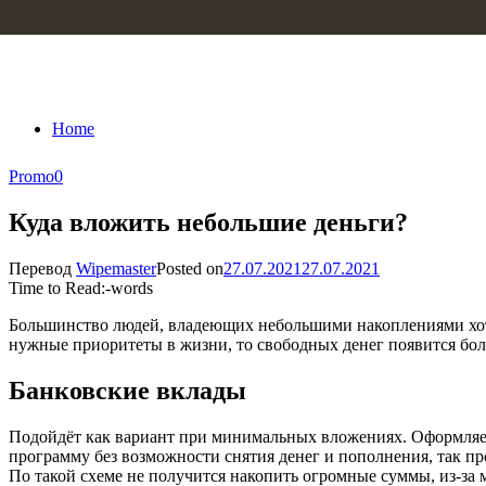
Skip to content
Home
Promo
0
Куда вложить небольшие деньги?
Перевод
Wipemaster
Posted on
27.07.2021
27.07.2021
Time to Read:
-
words
Большинство людей, владеющих небольшими накоплениями хот
нужные приоритеты в жизни, то свободных денег появится бол
Банковские вклады
Подойдёт как вариант при минимальных вложениях. Оформляете
программу без возможности снятия денег и пополнения, так пр
По такой схеме не получится накопить огромные суммы, из-за