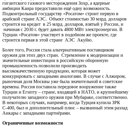
гигантского газового месторождения Зохр, а ядерные
амбиции Каира предоставили ещё одну возможность.
Подконтрольный государству «Росатом» строит первую в
арабской стране АЭС. Объект стоимостью 30 млрд. долларов
строится на кредит в 25 млрд. долларов, взятый у России, и
начиная с 2030 г. будет давать 4800 МВт электроэнергии. В
Турции «Росатом» участвует в подобном же проекте, где
строится первая в этой стране АЭС Акуйю.
Более того, Россия стала альтернативным поставщиком
оружия для этих двух стран. Стремление к модернизации и
значительные инвестиции в российскую оборонную
промышленность позволили производить
высококачественную продукцию, которая может
конкурировать с западными аналогами. В случае с Алжиром,
рыночная доля Москвы уже была значительной в советские
времена. Россия поставила передовое вооружение также
Турции и Египту – стране, входящей в НАТО, и крупнейшему
получателю западного оружия при Мубараке, соответственно.
В некоторых случаях, например, когда Турция купила ЗРК
С-400, был и дополнительный плюс – вызванный этим разлад
Анкары с западными партнёрами.
Ограниченные возможности