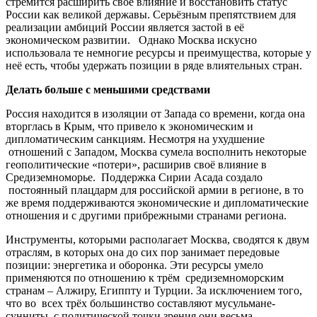
стремится расширить своё влияние и восстановить статус
России как великой державы. Серьёзным препятствием для
реализации амбиций России является застой в её
экономическом развитии. Однако Москва искусно
использовала те немногие ресурсы и преимущества, которые у
неё есть, чтобы удержать позиции в ряде влиятельных стран.
Делать больше с меньшими средствами
Россия находится в изоляции от Запада со времени, когда она
вторглась в Крым, что привело к экономическим и
дипломатическим санкциям. Несмотря на ухудшение
отношений с Западом, Москва сумела восполнить некоторые
геополитические «потери», расширив своё влияние в
Средиземноморье. Поддержка Сирии Асада создало
постоянный плацдарм для российской армии в регионе, в то
же время поддерживаются экономические и дипломатические
отношения и с другими прибрежными странами региона.
Инструменты, которыми располагает Москва, сводятся к двум
отраслям, в которых она до сих пор занимает передовые
позиции: энергетика и оборонка. Эти ресурсы умело
применяются по отношению к трём средиземноморским
странам – Алжиру, Египпту и Турции. За исключением того,
что во всех трёх большинство составляют мусульмане-
сунниты, с политической точки зрения они весьма