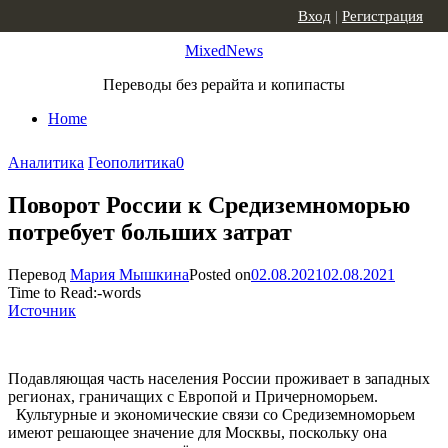
Skip to content
Вход
|
Регистрация
MixedNews
Переводы без рерайта и копипасты
Home
Аналитика
Геополитика
0
Поворот России к Средиземноморью
потребует больших затрат
Перевод
Мария Мышкина
Posted on
02.08.2021
02.08.2021
Time to Read:
-
words
Источник
Подавляющая часть населения России проживает в западных
регионах, граничащих с Европой и Причерноморьем.
Культурные и экономические связи со Средиземноморьем
имеют решающее значение для Москвы, поскольку она