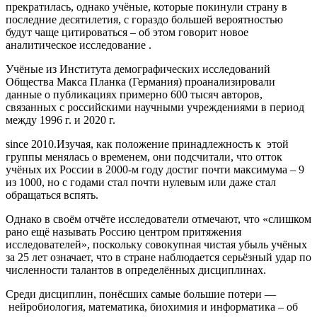
прекратилась, однако учёные, которые покинули страну в
последние десятилетия, с гораздо большей вероятностью
будут чаще цитироваться – об этом говорит новое
аналитическое исследование .
Учёные из Института демографических исследований
Общества Макса Планка (Германия) проанализировали
данные о публикациях примерно 600 тысяч авторов,
связанных с российскими научными учреждениями в период
между 1996 г. и 2020 г.
since 2010.Изучая, как положение принадлежность к этой
группы менялась о временем, они подсчитали, что отток
учёных их России в 2000-м году достиг почти максимума – 9
из 1000, но с годами стал почти нулевым или даже стал
обращаться вспять.
Однако в своём отчёте исследователи отмечают, что «слишком
рано ещё называть Россию центром притяжения
исследователей», поскольку совокупная чистая убыль учёных
за 25 лет означает, что в стране наблюдается серьёзный удар по
численности талантов в определённых дисциплинах.
Среди дисциплин, понёсших самые большие потери —
нейробиология, математика, биохимия и информатика – об