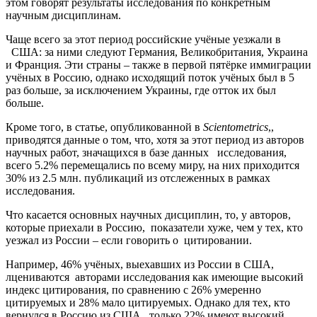
этом говорят результаты исследования по конкретным
научным дисциплинам.
Чаще всего за этот период российские учёные уезжали в
США: за ними следуют Германия, Великобритания, Украина
и Франция. Эти страны – также в первой пятёрке иммиграции
учёных в Россию, однако исходящий поток учёных был в 5
раз больше, за исключением Украины, где отток их был
больше.
Кроме того, в статье, опубликованной в
Scientometrics
,,
приводятся данные о том, что, хотя за этот период из авторов
научных работ, значащихся в базе данных исследования,
всего 5.2% перемещались по всему миру, на них приходится
30% из 2.5 млн. публикаций из отслеженных в рамках
исследования.
Что касается основных научных дисциплин, то, у авторов,
которые приехали в Россию, показатели хуже, чем у тех, кто
уезжал из России – если говорить о цитировании.
Например, 46% учёных, выехавших из России в США,
лцениваются авторами исследования как имеющие высокий
индекс цитирования, по сравнению с 26% умеренно
цитируемых и 28% мало цитируемых. Однако для тех, кто
вернулся в Россию из США, только 22% имеют высокий