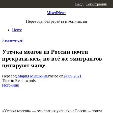
Skip to content
Вход
|
Регистрация
MixedNews
Переводы без рерайта и копипасты
Home
Аналитика
0
Утечка мозгов из России почти
прекратилась, но всё же эмигрантов
цитируют чаще
Перевод
Мария Мышкина
Posted on
24.09.2021
Time to Read:
-
words
Источник
«Утечка мозгов» — эмиграция учёных из России – почти